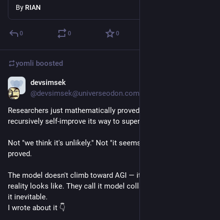
By
RIAN
0
0
0
yomli
boosted
devsimsek
Apr 26
@devsimsek@universeodon.com
Researchers just mathematically proved that AI can't 
recursively self-improve its way to superintelligence.
Not "we think it's unlikely." Not "it seems hard." Formally 
proved.
The model doesn't climb toward AGI — it slowly forgets what 
reality looks like. They call it model collapse. The math calls 
it inevitable.
I wrote about it 👇