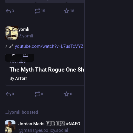
3
15
18
yomli
Jan 25
@yomli
⭐ 🔗 
youtube.com/watch?v=L7usTcVYZRo
YouTube
The Myth That Rogue One Shattered
By
ArTorr
0
0
0
yomli
boosted
Jordan Maris 🇪🇺 🇺🇦 #NAFO
Jan 8
*
@jmaris@eupolicy.social