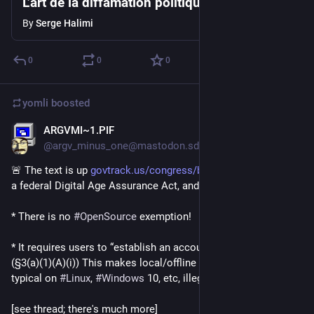
L’art de la diffamation politique
By
Serge Halimi
0
0
0
yomli
boosted
ARGVMI~1.PIF
6d
@argv_minus_one@mastodon.sdf.org
🚨 The text is up 
govtrack.us/congress/bills/119
 for S.5090, 
a federal Digital Age Assurance Act, and it is very not good:
* There is no 
#
OpenSource
 exemption!
* It requires users to “establish an account with the provider”. 
(§3(a)(1)(A)(i)) This makes local/offline accounts, as is 
typical on 
#
Linux
, 
#
Windows
 10, etc, illegal.
[see thread; there's much more]