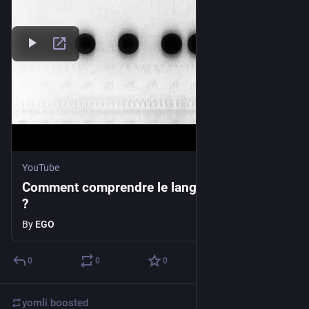
YouTube
Comment comprendre le langage des aliens
?
By
EGO
0
0
0
yomli
boosted