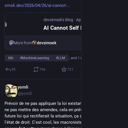
smsk.dev/2026/04/26/ai-cannot-
devsimsek's Blog
·
Apr 26
AI Cannot Self Improve and Math behind PROVES IT! - devsimsek's Blog
More from
devsimsek
#
AI
#
MachineLearning
#
LLM
…and 1 more
45
766
721
yomli
Apr 18
@yomli
Prévoir de ne pas appliquer la loi existante en demandant de 
ne pas mettre des amendes, cela en prévision d'une éventuelle 
future loi qui rectifierait la situation, ça a un nom : sortir de 
l'état de droit. C'est cool, les macronistes n'avaient pas 