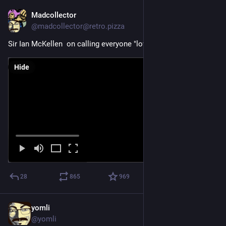
Madcollector
Jun 14
@madcollector@retro.pizza
Sir Ian McKellen  on calling everyone "love"
Hide
28
865
969
yomli
May 19
@yomli