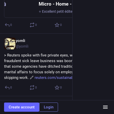
Micro - Home -
⭐ Excellent petit éditeur de texte multi-plateforme (Linux, Mac, Windows) et même portable, en ligne de commande. A aussi une barre de raccourcis co…
0
0
0
yomli
Oct 3, 2025
@yomli
> Reuters spoke with five private eyes, who all said their 
fraudulent sick leave business was booming - so much so 
that some agencies have ditched traditional gigs like extra-
marital affairs to focus solely on employees suspected of 
skipping work. 🔗 
reuters.com/sustainability/sus
0
0
0
yomli
Oct 3, 2025
Create account
Login
@yomli