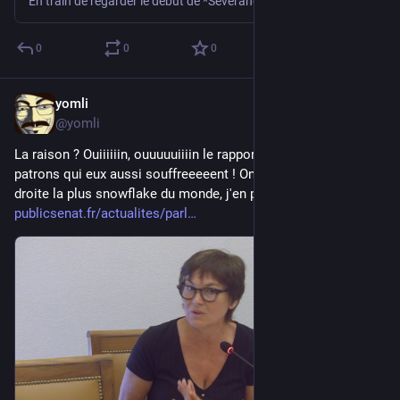
En train de regarder le début de *Severance*. Y a un petit côté *Loki* meets *The Prisoner* (oui je suis vieux, et c'était déjà une ref de vieux qua…
0
0
0
yomli
Jul 11
@yomli
La raison ? Ouiiiiiin, ouuuuuiiiin le rapport il parle pas des 
patrons qui eux aussi souffreeeeent ! On a sans doute la 
droite la plus snowflake du monde, j'en peux vraiment plus. 🔗 
publicsenat.fr/actualites/parl