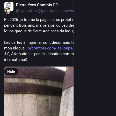
Pierre-Yves Comtois 🏳️‍🌈
Jan 29
@pycomtois@jasette.facil.services
En 2026, je tourne la page sur ce projet qui m'aura occupé 
pendant trois ans, ma version du Jeu des loups-garous : Les 
loups-garous de Saint-Adelphes-du-lac. 🐺 
Les cartes à imprimer sont désormais téléchargeables sur 
mon blogue : 
pycomtois.com/les-loups-garous
 (CC BY-NC 
4.0, Attribution – pas d’utilisation commerciale 4.0 
international)
Hide