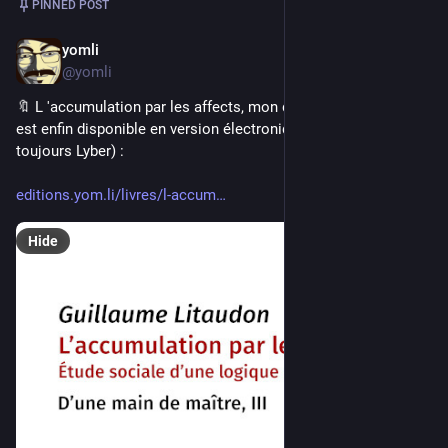
PINNED POST
yomli
Nov 29, 2022
@yomli
🔖 L 'accumulation par les affects, mon dernier livre en date, 
est enfin disponible en version électronique (ePub, Kindle et 
toujours Lyber) : 
editions.yom.li/livres/l-accum
Hide