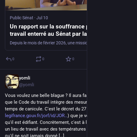
Public Sénat
·
Jul 10
Un rapport sur la souffrance psychique au
travail enterré au Sénat par la droite et le
centre
Depuis le mois de février 2026, une mission d’information travaillait au Sénat sur le thème de la souffrance psychique au travail. Constituée à la demande du groupe RDSE, groupe constitué majoritairement de radicaux au Sénat, cette mission n’a pas pu rendre public son rapport, comme c’est pourtant l’habitude au Parlement. En effet, mercredi 8 juillet 2026, la majorité de la droite et du centre s’est opposée aux conclusions de la rapporteure Annick Girardin. Explications.
0
0
0
yomli
Jun 25
@yomli
Vous voulez une belle blague ? Il aura fallu attendre 2025 pour 
que le Code du travail intègre des mesures sur le travail par 
temps de canicule. C'est le décret du 27 mai 2026 (
legifrance.gouv.fr/jorf/id/JOR
) que je vous invite à lire, parce 
qu'il est édifiant. Concrètement, c'est à l'employeur de fournir 
un lieu de travail avec des températures « adaptées », sans 
qu'il ne soit jamais donné […]