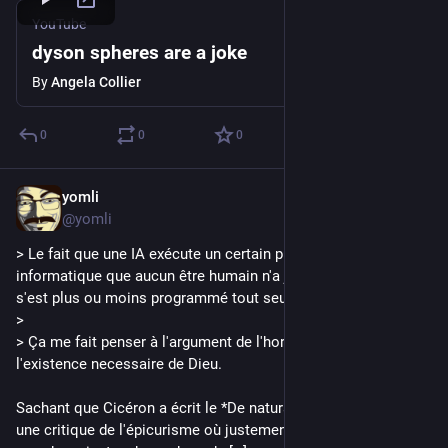
YouTube
dyson spheres are a joke
By
Angela Collier
0
0
0
yomli
Oct 26, 2025
@yomli
> Le fait que une IA exécute un certain programme 
informatique que aucun être humain n'a jamais programmé. Il 
s'est plus ou moins programmé tout seul, par apprentissage.
>
> Ça me fait penser à l'argument de l'horloger, à propos de 
l'existence necessaire de Dieu.
Sachant que Cicéron a écrit le *De natura deorum* comme 
une critique de l'épicurisme où justement la création du 