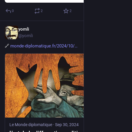
0
2
2
yomli
4d
@yomli
🔗 
monde-diplomatique.fr/2024/10/
Le Monde diplomatique
·
Sep 30, 2024