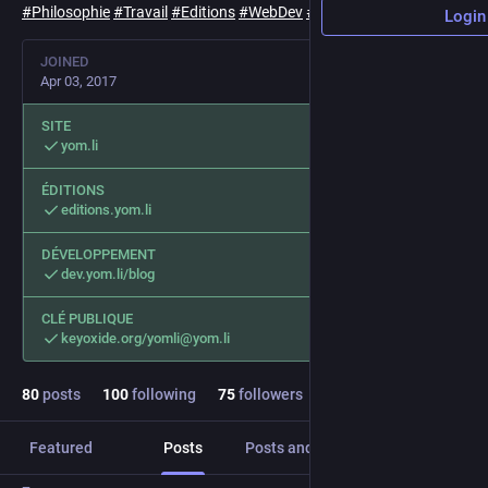
#
Philosophie
#
Travail
#
Editions
#
WebDev
#
Typographie
#
FOSS
Login
JOINED
Apr 03, 2017
SITE
yom.li
ÉDITIONS
editions.yom.li
DÉVELOPPEMENT
dev.yom.li/blog
CLÉ PUBLIQUE
keyoxide.org/yomli@yom.li
80
posts
100
following
75
followers
Featured
Posts
Posts and replies
Media