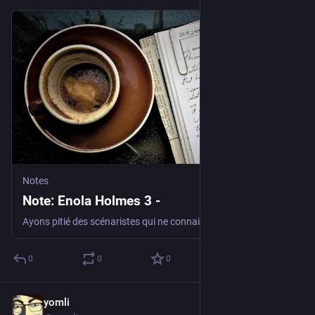
Notes
Note: Enola Holmes 3 -
Ayons pitié des scénaristes qui ne connaissent que le fusil de Tchekhov pour bâtir des mystères aux attraits du spectaculaire… C'est d'un ennui et d…
0
0
0
yomli
Jul 23