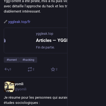
YggTorrent a été piraté, mis à nu puis vidé. Le dossier qui va 
avec détaille l'approche du hack et les trouvailles, c'est 
diablement intéressant.
🔗 
yggleak.top/fr
yggleak.top
Articles — YGGLeak
Fin de partie.
#
torrent
#
hacking
0
2
2
yomli
Feb 18
@yomli
Je résume pour les personnes qui auraient du mal avec les 
études sociologiques :