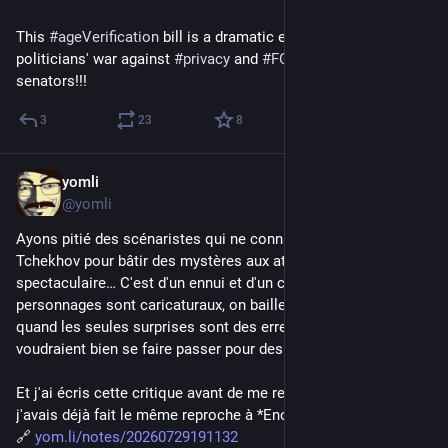
This 
#
ageVerification
 bill is a dramatic escalation in the 
politicians' war against 
#
privacy
 and 
#
FOSS
. Call your 
senators!!!
3
23
8
yomli
Jul 29
@yomli
Ayons pitié des scénaristes qui ne connaissent que le fusil de 
Tchekhov pour bâtir des mystères aux attraits du 
spectaculaire… C'est d'un ennui et d'un cliché, les 
personnages sont caricaturaux, on baille du début à la fin 
quand les seules surprises sont des erreurs grossières qui 
voudraient bien se faire passer pour des coïncidences.
Et j'ai écris cette critique avant de me rendre compte que 
j'avais déjà fait le même reproche à *Enola […]
🔗 
yom.li/notes/20260729191132