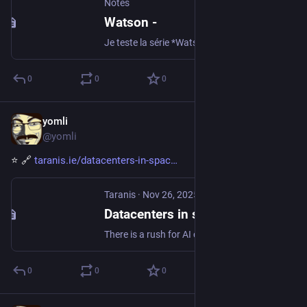
Notes
Watson -
Je teste la série *Watson*. Quand *Dr House* s'est fini en mai 2012, j'ai cherché des séries « procédurales », et j'ai pas eu à attendre bien longte…
0
0
0
yomli
Dec 30, 2025
@yomli
⭐ 🔗 
taranis.ie/datacenters-in-spac
Taranis
·
Nov 26, 2025
Datacenters in space are a terrible, horrible, no good idea.
There is a rush for AI companies to team up with space launch/satellite companies to build datacenters in space. TL;DR: It's not going to work.
0
0
0