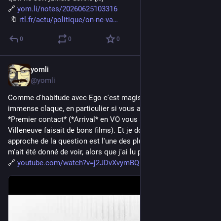
🔗 
yom.li/notes/20260625103316
 🔖 
rtl.fr/actu/politique/on-ne-va
0
0
0
yomli
Jun 16
@yomli
Comme d'habitude avec Ego c'est magistral, mais là c'est une 
immense claque, en particulier si vous aimez la SF à la 
*Premier contact* (*Arrival* en VO vous savez quand Denis 
Villeneuve faisait de bons films). Et je dois dire que son 
approche de la question est l'une des plus percutante qu'il 
m'ait été donné de voir, alors que j'ai lu pas mal sur le sujet. 
🔗 
youtube.com/watch?v=j2JDvXvymBQ