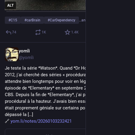
ALT
#
C15
#
carBrain
#
CarDependency
…and 3 more
74
1
K
1.4
K
yomli
Jan 3
@yomli
Je teste la série *Watson*. Quand *Dr House* s'est fini en mai 
2012, j'ai cherché des séries « procédurales », et j'ai pas eu à 
attendre bien longtemps pour voir en léger-différé le premier 
épisode de *Elementary* en septembre 2012, une série de 
CBS. Depuis la fin de *Elementary*, j'ai pas retrouvé de bon 
procédural à la hauteur. J'avais bien essayé *Limitless* qui 
était proprement géniale sur certains points, mais elle n'a pas 
dépassé la […]
🔗 
yom.li/notes/20260103232421