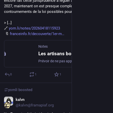
encore fait cette jurisprudence à léguer à l'extrême droite en 
2027, maintenant on est presque complet sur les 
contournements de la loi possibles pour leurs successeurs…
> […]
🔗 
yom.li/notes/20260418115923
 🔖 
franceinfo.fr/decouverte/1er-m
Notes
Les artisans boulangers et fleuristes pourront faire travailler leurs salariés "ce 1er mai", annonce Sébastien Lecornu – franceinfo -
Prévoir de ne pas appliquer la loi existante en demandant de ne pas mettre des amendes, cela en prévision d'une éventuelle future loi qui rectifiera…
0
1
1
yomli
boosted
kalvn
Mar 4
@kalvn@framapiaf.org