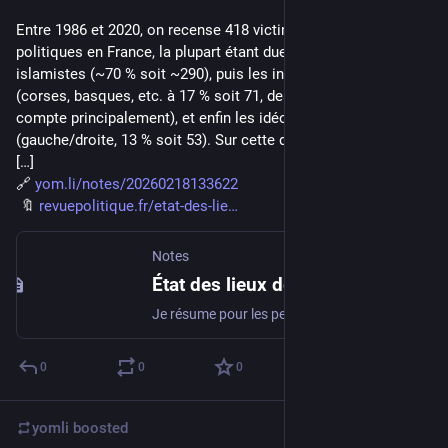
Entre 1986 et 2020, on recense 418 victimes de violences 
politiques en France, la plupart étant dues aux attentats 
islamistes (~70 % soit ~290), puis les indépendantistes 
(corses, basques, etc. à 17 % soit 71, des règlements de 
compte principalement), et enfin les idéologiques 
(gauche/droite, 13 % soit 53). Sur cette dernière catégorie la 
[…]
🔗 
yom.li/notes/20260218133622
 🔖 
revuepolitique.fr/etat-des-lie
Notes
État des lieux des violences politiques de la France contemporaine - Revue Politique et Parlementaire -
Je résume pour les personnes qui auraient du mal avec les études sociologiques : Entre 1986 et 2020, on recense 418 victimes de violences politique…
0
0
0
yomli
boosted