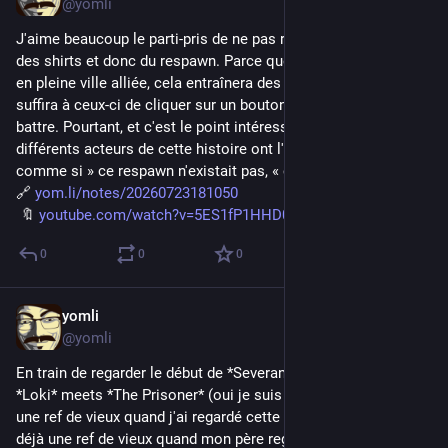
@yomli
J'aime beaucoup le parti-pris de ne pas rappeler l'existence 
des shirts et donc du respawn. Parce que faire tomber la nuke 
en pleine ville alliée, cela entraînera des morts, certes, mais il 
suffira à ceux-ci de cliquer sur un bouton pour revenir se 
battre. Pourtant, et c'est le point intéressant de la vidéo, les 
différents acteurs de cette histoire ont l'air d'avoir agi « 
comme si » ce respawn n'existait pas, « comme si […]
🔗 
yom.li/notes/20260723181050
 🔖 
youtube.com/watch?v=5ES1fP1HHD0
0
0
0
yomli
Jul 23
@yomli
En train de regarder le début de *Severance*. Y a un petit côté 
*Loki* meets *The Prisoner* (oui je suis vieux, et c'était déjà 
une ref de vieux quand j'ai regardé cette série… en fait c'était 
déjà une ref de vieux quand mon père regardait cette série 