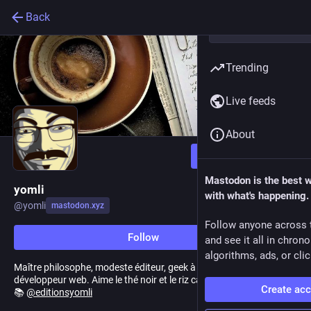
Back
Trending
Live feeds
About
Follow
Mastodon is the best 
yomli
with what's happening.
@
yomli
mastodon.xyz
Follow anyone across 
Follow
and see it all in chron
algorithms, ads, or clic
Maître philosophe, modeste éditeur, geek à ses heures et parfois
développeur web. Aime le thé noir et le riz cantonais.
Create ac
📚
@
editionsyomli