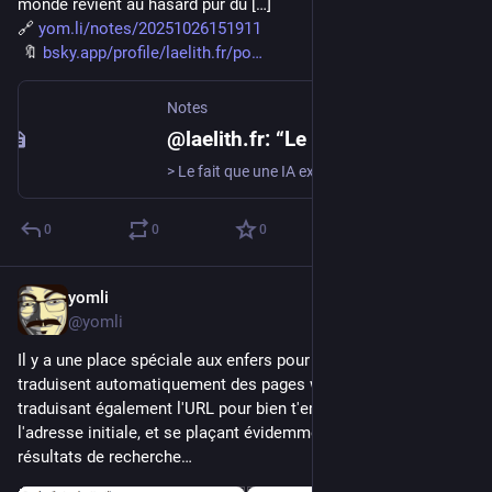
monde revient au hasard pur du […]
🔗 
yom.li/notes/20251026151911
 🔖 
bsky.app/profile/laelith.fr/po
Notes
@laelith.fr: “Le fait que une IA exécute un certain programme informatiqu…” / Bluesky -
> Le fait que une IA exécute un certain programme informatique que aucun être humain n'a jamais programmé. Il s'est plus ou moins programmé tout…
0
0
0
yomli
Oct 14, 2025
@yomli
Il y a une place spéciale aux enfers pour les gens qui 
traduisent automatiquement des pages web techniques, en 
traduisant également l'URL pour bien t'empêcher de retrouver 
l'adresse initiale, et se plaçant évidemment dans les premiers 
résultats de recherche…