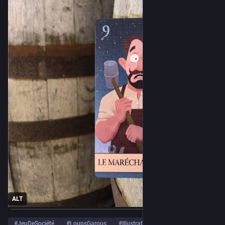
ALT
#
JeuDeSociété
#
LoupsGarous
#
Illustration
…and 2 more