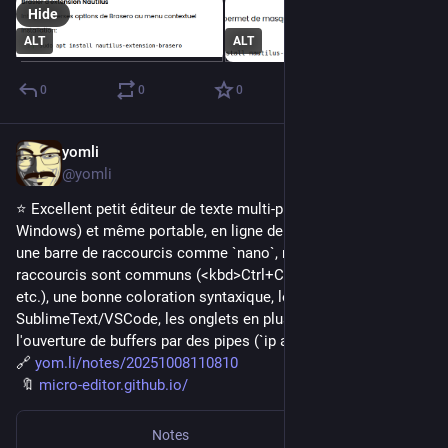
Hide
ALT
ALT
0
0
0
yomli
Oct 8, 2025
@yomli
⭐ Excellent petit éditeur de texte multi-plateforme (Linux, Mac, 
Windows) et même portable, en ligne de commande. A aussi 
une barre de raccourcis comme `nano`, mais ici les 
raccourcis sont communs (<kbd>Ctrl+C</kbd> pour copier, 
etc.), une bonne coloration syntaxique, les multi-curseurs à la 
SublimeText/VSCode, les onglets en plus des buffers splittés, 
l'ouverture de buffers par des pipes (`ip a | micro`) et j'en […]
🔗 
yom.li/notes/20251008110810
 🔖 
micro-editor.github.io/
Notes