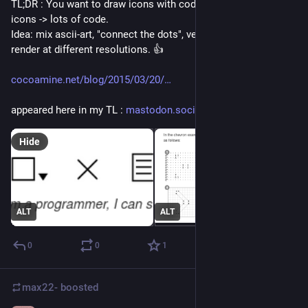
TL;DR : You want to draw icons with code. But even for simple 
icons -> lots of code.
Idea: mix ascii-art, "connect the dots", vector graphics, then 
render at different resolutions. 👍 
cocoamine.net/blog/2015/03/20/
appeared here in my TL : 
mastodon.social/@tekknolagi/11
Hide
ALT
ALT
0
0
1
max22-
boosted