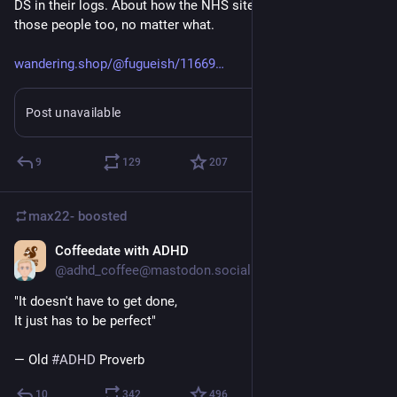
DS in their logs. About how the NHS site had to work for 
those people too, no matter what.
wandering.shop/@fugueish/11669
Post unavailable
9
129
207
max22-
boosted
Coffeedate with ADHD
Jun 7
@adhd_coffee@mastodon.social
"It doesn't have to get done,
It just has to be perfect"
— Old 
#
ADHD
 Proverb
10
342
496