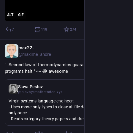
ALT
GIF
7
118
274
max22-
Jul 9
@maxime_andre
"- Second law of thermodynamics guarantees that all 
programs halt " <-- 😂 awesome
Jul 9
*
Slava Pestov
@slava@mathstodon.xyz
Virgin systems language engineer;
- Uses move-only types to close all file descriptors once and 
only once
- Reads category theory papers and dreams of even more 
exotic type declarations
- Life mission is to make all legacy code memory safe