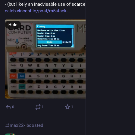
- (but likely an inadvisable use of scarce resources)
caleb-vincent.io/post/m5stack-
Hide
0
1
1
max22-
boosted