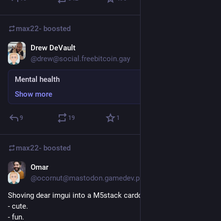
max22-
boosted
Drew DeVault
Jun 5
@drew@social.freebitcoin.gay
Mental health
Show more
9
19
1
max22-
boosted
Omar
Jun 1
*
@ocornut@mastodon.gamedev.place
Shoving dear imgui into a M5stack cardcomputer
- cute.
- fun.