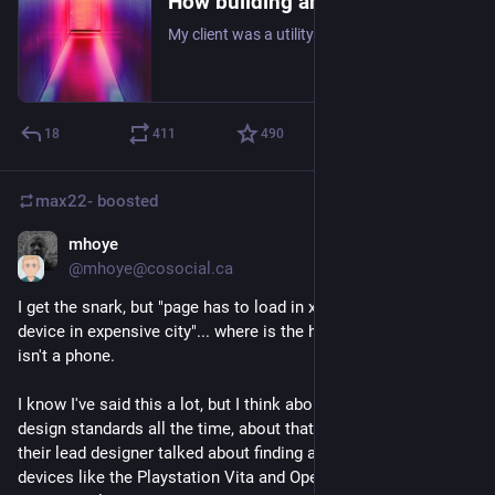
How building an HTML-first site doubled our users overnight
My client was a utility company, and they had a big problem...
18
411
490
max22-
boosted
mhoye
Jun 5
*
@mhoye@cosocial.ca
I get the snark, but "page has to load in x time on expensive 
device in expensive city"... where is the human? Your audience 
isn't a phone.
I know I've said this a lot, but I think about the NHS digital 
design standards all the time, about that presentation where 
their lead designer talked about finding agent strings for 
devices like the Playstation Vita and Opera for the Nintendo 