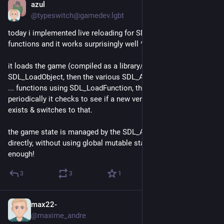
azul
Jun 13
*
@typeswitch@gamedev.lgbt
today i implemented live reloading for SDL3 using just SDL3 
functions and it works surprisingly well ^^
it loads the game (compiled as a library/shared object) via 
SDL_LoadObject, then the various SDL_AppInit, SDL_AppEvent, 
... functions using SDL_LoadFunction, then acts as a shim. 
periodically it checks to see if a new version of the library 
exists & switches to that.
the game state is managed by the SDL_App* functions 
directly, without using global mutable state. it's all good 
enough!
3
3
1
max22-
Jun 12
@maxime_andre