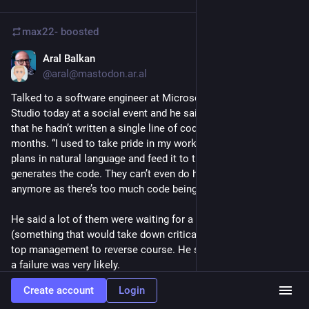
max22-
boosted
Aral Balkan
May 23
*
@aral@mastodon.ar.al
Talked to a software engineer at Microsoft working on Copilot 
Studio today at a social event and he said he was ashamed 
that he hadn’t written a single line of code in over three 
months. “I used to take pride in my work.” (They simply create 
plans in natural language and feed it to the LLM which 
generates the code. They can’t even do human code reviews 
anymore as there’s too much code being generated.)
He said a lot of them were waiting for a catastrophic event 
(something that would take down critical infrastructure) to get 
top management to reverse course. He seemed to think such 
a failure was very likely.
Create account
Login
Given what we’ve been seeing recently, I tend to agree with 