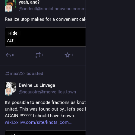
yeah, and?
May 30
@andnull@social.nouveau.community
Realize utop makes for a convenient calculator
Hide
ALT
0
1
1
max22-
boosted
Devine Lu Linvega
May 31
*
@neauoire@merveilles.town
It's possible to encode fractions as knots?! My two loves, 
united. This was found out by.. let's see here.. Conway?! 
AGAIN!!!!???? I should have known.
wiki.xxiivv.com/site/knots_com