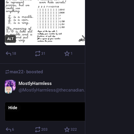
ALT
18
31
1
max22-
boosted
MostlyHarmless
May 25
@MostlyHarmless@thecanadian.social
Hide
6
203
322