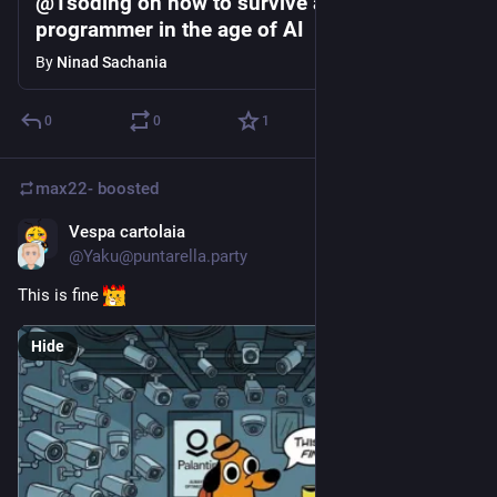
@Tsoding on how to survive as a
programmer in the age of AI
By
Ninad Sachania
0
0
1
max22-
boosted
Vespa cartolaia
Jun 12
@Yaku@puntarella.party
This is fine 
Hide