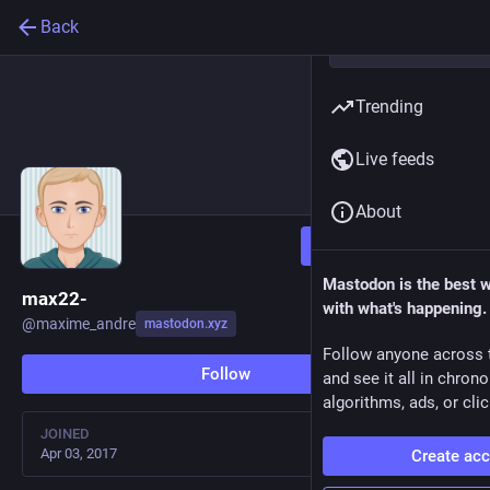
Back
Trending
Live feeds
About
Follow
Mastodon is the best 
max22-
with what's happening.
@
maxime_andre
mastodon.xyz
Follow anyone across 
Follow
and see it all in chron
algorithms, ads, or clic
JOINED
Apr 03, 2017
Create ac