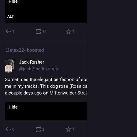
Hide
ALT
9
14
1
max22-
boosted
Jack Rusher
May 27
@jack@berlin.social
Sometimes the elegant perfection of something tiny can stop 
me in my tracks. This dog rose (Rosa canina) did exactly that 
a couple days ago on Mittenwalder Straße.
Hide
0
2
1