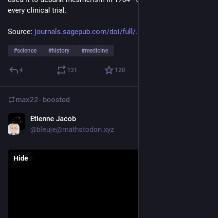
every clinical trial.
Source: 
journals.sagepub.com/doi/full/
#
science
#
history
#
medicine
4
131
120
max22-
boosted
Etienne Jacob
Jun 30
*
@bleuje@mathstodon.xyz
Hide