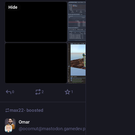
Hide
0
2
1
max22-
boosted
Omar
Jul 25
@ocornut@mastodon.gamedev.place