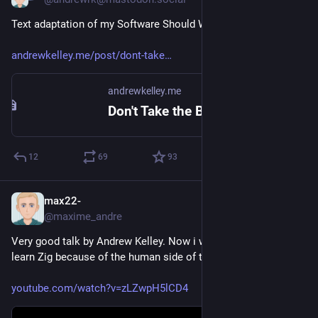
Text adaptation of my Software Should Work 2026 keynote
andrewkelley.me/post/dont-take
andrewkelley.me
Don't Take the Black Pill (Text Adaptation) - Andrew Kelley
12
69
93
max22-
Jul 27
@maxime_andre
Very good talk by Andrew Kelley. Now i want even more to 
learn Zig because of the human side of things.
youtube.com/watch?v=zLZwpH5lCD4