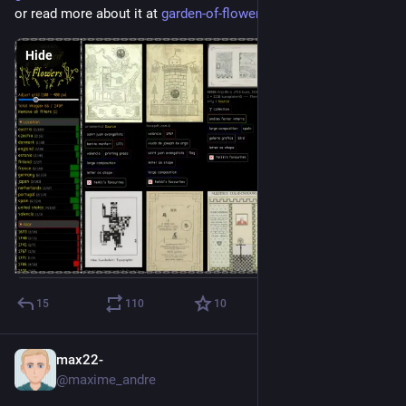
or read more about it at 
garden-of-flowers.heikkilotvon
Hide
15
110
10
max22-
Jun 14
*
@maxime_andre