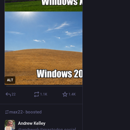
ALT
22
1.1
K
1.4
K
max22-
boosted
Andrew Kelley
Aug 2
@andrewrk@mastodon.social