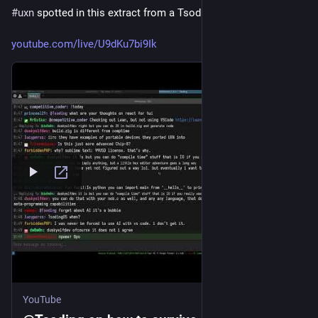
#
uxn
 spotted in this extract from a Tsoding's daily episode :
youtube.com/live/U9dKu7bi9Ik
YouTube