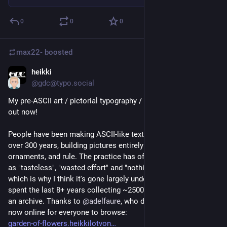
0
0
0
max22-
boosted
heikki
Jun 15
*
@gdc@typo.social
My pre-ASCII art / pictorial typography / text art archive site is 
out now! 
People have been making ASCII-like text art on letterpress for 
over 300 years, building pictures entirely out of metal type, 
ornaments, and rule. The practice has often been dismissed 
as "tasteless", "wasted effort" and "nothing to do with art", 
which is why I think it's gone largely undocumented. So, I've 
spent the last 8+ years collecting ~2500 of these works into 
an archive. Thanks to 
@
adelfaure
, who developed the site, it's 
now online for everyone to browse: 
garden-of-flowers.heikkilotvon