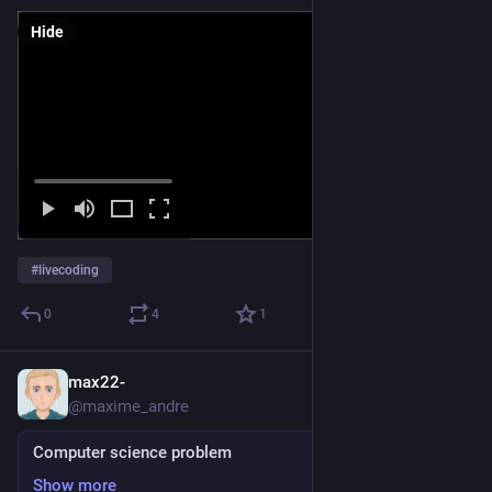
Hide
#
livecoding
0
4
1
max22-
Jun 16
@maxime_andre
Computer science problem
Show more