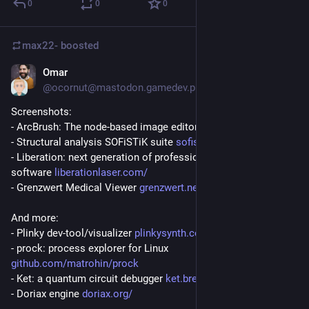
0
0
0
max22-
boosted
Omar
Jul 25
@ocornut@mastodon.gamedev.place
Screenshots:
- ArcBrush: The node-based image editor 
arcbrush.com/
- Structural analysis SOFiSTiK suite 
sofistik.com/en
- Liberation: next generation of professional laser show 
software 
liberationlaser.com/
- Grenzwert Medical Viewer 
grenzwert.net/en
And more:
- Plinky dev-tool/visualizer 
plinkysynth.com/
- prock: process explorer for Linux 
github.com/matrohin/prock
- Ket: a quantum circuit debugger 
ket.brenocq.com/
- Doriax engine 
doriax.org/