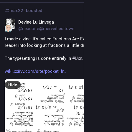
max22-
boosted
Devine Lu Linvega
May 26
*
@neauoire@merveilles.town
I made a zine, it's called Fractions Are Everything, it invites the 
reader into looking at fractions a little differently.
The typesetting is done entirely in 
#
Uxn
.
wiki.xxiivv.com/site/pocket_fr
Hide