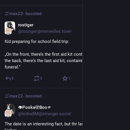
max22-
boosted
rostiger
Jun 30
@rostiger@merveilles.town
Kid preparing for school field trip:
„On the front, there’s the first aid kit containing bandages. On 
the back, there‘s the last aid kit, containing money for the 
funeral.“
0
3
1
max22-
boosted
👁Pooka🫣Boo🫵
Jun 25
@lednaBM@stranger.social
The date is an interesting fact, but thr last sentence is the 