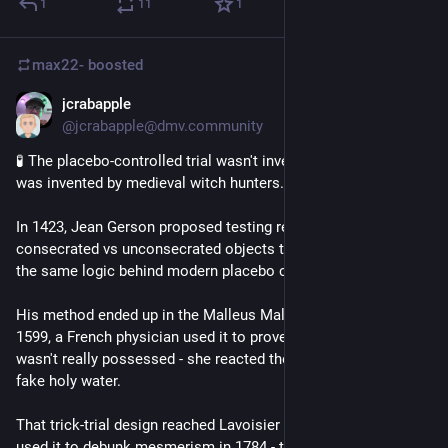
1
11
1
max22-
boosted
jcrabapple
Jul 17
@jcrabapple@dmv.community
🧪 The placebo-controlled trial wasn't invented by doctors. It 
was invented by medieval witch hunters.
In 1423, Jean Gerson proposed testing religious claims with 
consecrated vs unconsecrated objects that looked identical - 
the same logic behind modern placebo controls.
His method ended up in the Malleus Maleficarum (1486). In 
1599, a French physician used it to prove a "possessed" girl 
wasn't really possessed - she reacted the same to real and 
fake holy water.
That trick-trial design reached Lavoisier and Franklin, who 
used it to debunk mesmerism in 1784 - the direct ancestor of 