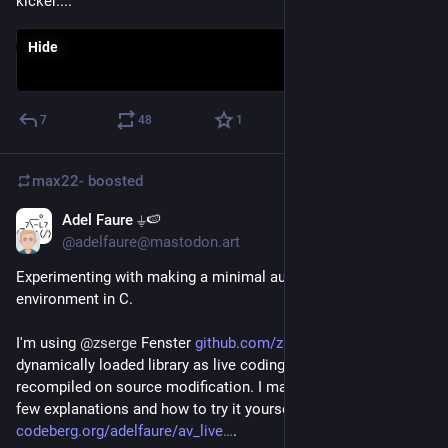
kicker....
Hide
7
48
1
max22-
boosted
Adel Faure ⏚🍉
Jun 17
*
@adelfaure@mastodon.art
Experimenting with making a minimal audiovisual live coding 
environment in C.
I'm using 
@
zserge
 Fenster 
github.com/zserge/fenster
 with a 
dynamically loaded library as live coding session that is 
recompiled on source modification. I made a repository with a 
few explanations and how to try it yourself 
codeberg.org/adelfaure/av_live
.