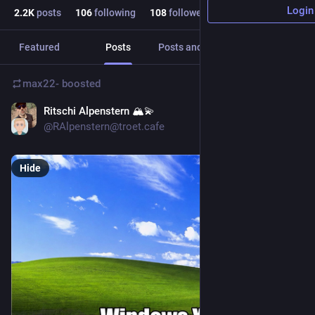
Login
2.2
K
posts
106
following
108
followers
Featured
Posts
Posts and replies
Media
max22-
boosted
Ritschi Alpenstern 🏔️💫
6d
*
@RAlpenstern@troet.cafe
Hide