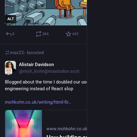
ALT
8
384
443
max22-
boosted
Alistair Davidson
Jun 10
@moh_kohn@mastodon.scot
Blogged about the time I doubled our users by doing proper 
engineering instead of React slop
mohkohn.co.uk/writing/html-fir
www.mohkohn.co.uk