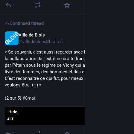
1
Continued thread
Ville de Blois
May 8
*
@villedeblois@blois.fr
« Se souvenir, c’est aussi regarder avec lucidité ce que fut 
la collaboration de l’extrême droite française dirigée 
par Pétain sous le régime de Vichy qui a dénoncé, persécuté, 
livré des femmes, des hommes et des enfants. 
C’est reconnaître ce qui fut, pour mieux affirmer ce que nous 
voulons être. (…) »
(2 sur 5) 
#
8mai
Hide
ALT
1