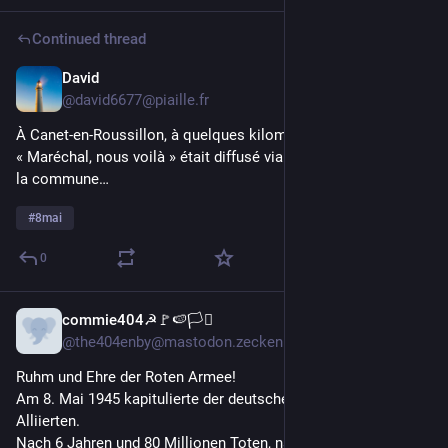
Continued thread
David
May 9
@david6677@piaille.fr
À Canet-en-Roussillon, à quelques kilomètres de chez moi, 
« Maréchal, nous voilà » était diffusé via les haut-parleurs de 
la commune…
#
8mai
0
commie404☭🚩🍉🏳️‍⚧️
May 9
@the404enby@mastodon.zeckenbu.de
Ruhm und Ehre der Roten Armee!
Am 8. Mai 1945 kapitulierte der deutsche Faschismus vor den 
Alliierten.
Nach 6 Jahren und 80 Millionen Toten, nach Jahren der 