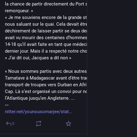
la chance de partir directement du Port sur un petit 
remorqueur. »
« Je me souviens encore de la grande stature de mon père 
nous saluant sur le quai. Cela devait être pour lui un 
déchirement de laisser partir se deux derniers fils alors qu’il 
avait vu mourir des centaines d’hommes lors de la guerre de 
14-18 qu’il avait faite en tant que médecin du premier au 
dernier jour. Mais il a respecté notre choix. »
« J’ai dit oui, Jacques a dit non »
« Nous sommes partis avec deux autres passagers jusqu’à 
Tamatave à Madagascar avant d’être transférés sur un 
transport de troupes vers Durban en Afrique du Sud puis au 
Cap. Là s’est organisé un convoi pour nous faire traverser 
l’Atlantique jusqu’en Angleterre. ...
---
nitter.net/younousomarjee/stat
0