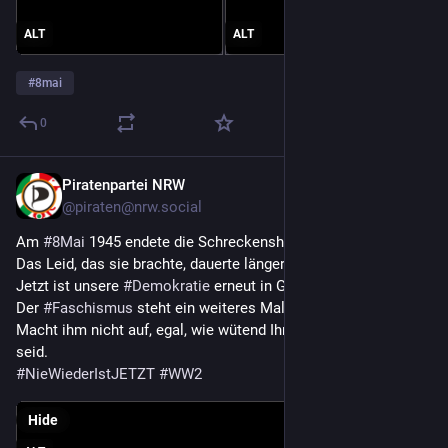
ALT
ALT
#
8mai
0
Piratenpartei NRW
May 8
@piraten@nrw.social
Am 
#
8Mai
 1945 endete die Schreckensherrschaft der 
#
Nazis
.
Das Leid, das sie brachte, dauerte länger.
Jetzt ist unsere 
#
Demokratie
 erneut in Gefahr.
Der 
#
Faschismus
 steht ein weiteres Mal vor unseren Türen.
Macht ihm nicht auf, egal, wie wütend Ihr über die Regierung 
seid. 
#
NieWiederIstJETZT
#
WW2
Hide