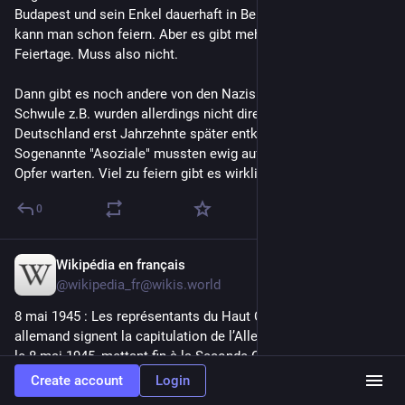
Budapest und sein Enkel dauerhaft in Berlin. Diese Befreiung 
kann man schon feiern. Aber es gibt mehr als genug jüdische 
Feiertage. Muss also nicht.
Dann gibt es noch andere von den Nazis verfolgte Gruppen. 
Schwule z.B. wurden allerdings nicht direkt befreit und in 
Deutschland erst Jahrzehnte später entkriminalisiert. 
Sogenannte "Asoziale" mussten ewig auf Anerkennung als 
Opfer warten. Viel zu feiern gibt es wirklich nicht am 
#
8Mai
.
0
Wikipédia en français
May 8
@wikipedia_fr@wikis.world
8 mai 1945 : Les représentants du Haut Commandement 
allemand signent la capitulation de l’Allemagne nazie à Berlin 
le 8 mai 1945, mettant fin à la Seconde Guerre mondiale en 
Europe.
Create account
Login
En France, cette date est un jour férié.