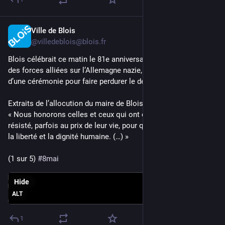
Ville de Blois
May 8
*
@villedeblois@blois.fr
Blois célébrait ce matin le 81e anniversaire de la victoire 
des forces alliées sur l’Allemagne nazie, le 8 mai 1945, lors 
d’une cérémonie pour faire perdurer le devoir de mémoire.
Extraits de l’allocution du maire de Blois, Marc Gricourt : 
« Nous honorons celles et ceux qui ont combattu, souffert, 
résisté, parfois au prix de leur vie, pour que triomphent 
la liberté et la dignité humaine. (…) »
(1 sur 5) 
#
8mai
Hide
ALT
1