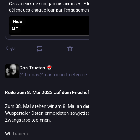
Ces valeurs ne sont jamais acquises. Elles doivent être 
défendues chaque jour par l’engagement de chacune 
et chacun d’entre-nous. (…) »
Hide
(4 sur 5) 
#
8mai
ALT
0
Don Trueten
May 8
*
@thomas@mastodon.trueten.de
Rede zum 8. Mai 2023 auf dem Friedhof Norrenberg
Zum 38. Mal stehen wir am 8. Mai an den Gräbern der im 
Wuppertaler Osten ermordeten sowjetischen und polnischen 