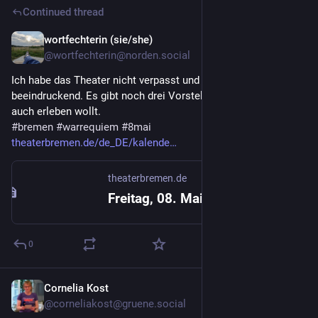
Continued thread
wortfechterin (sie/she)
May 8
@wortfechterin@norden.social
Ich habe das Theater nicht verpasst und es war 
beeindruckend. Es gibt noch drei Vorstellungen, falls ihr es 
auch erleben wollt.
#
bremen
#
warrequiem
#
8mai
theaterbremen.de/de_DE/kalende
theaterbremen.de
Freitag, 08. Mai 2026, 19:00 – 20:45 Uhr - War Requiem - Theater Bremen
0
Cornelia Kost
May 8
@corneliakost@gruene.social