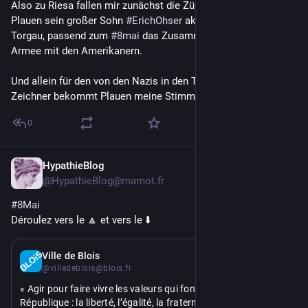
Also zu Riesa fallen mir zunächst die Zündhölzer ein, zu 
Plauen sein großer Sohn 
#
ErichOhser
 aka  
#
eoplauen
 und zu 
Torgau, passend zum 
#
8mai
 das Zusammentreffen der roten 
Armee mit den Amerikanern.
Und allein für den von den Nazis in den Tod getriebenen 
Zeichner bekommt Plauen meine Stimme.
0
HypathieBlog
May 8
@HypathieBlog@mamot.fr
#
8Mai
Déroulez vers le 🔼 et vers le ⬇️
May 8
*
Ville de Blois
@villedeblois@blois.fr
« Agir pour faire vivre les valeurs qui fondent notre 
République : la liberté, l’égalité, la fraternité et la laïcité.  