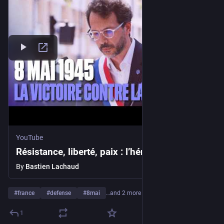
YouTube
Résistance, liberté, paix : l’héritage du 8 mai
By
Bastien Lachaud
#
france
#
defense
#
8mai
…and 2 more
1