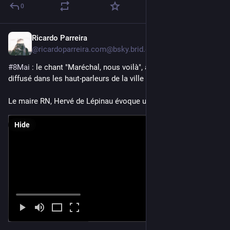
0
Ricardo Parreira
May 8
@ricardoparreira.com@bsky.brid.gy
#8Mai
 : le chant "Maréchal, nous voilà", à la gloire de Pétain, 
diffusé dans les haut-parleurs de la ville de Carpentras.

Le maire RN, Hervé de Lépinau évoque une erreur.
Hide