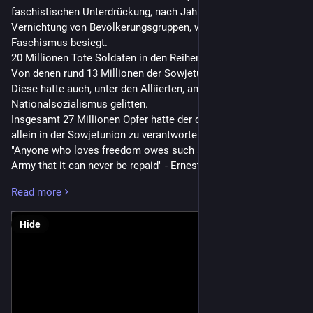
faschistischen Unterdrückung, nach Jahren der vollständigen 
Vernichtung von Bevölkerungsgruppen, war der deutsche 
Faschismus besiegt.
20 Millionen Tote Soldaten in den Reihen der Alliierten.
Von denen rund 13 Millionen der Sowjetunion angehörten.
Diese hatte auch, unter den Alliierten, am meisten unter dem 
Nationalsozialismus gelitten.
Insgesamt 27 Millionen Opfer hatte der deutsche Faschismus 
allein in der Sowjetunion zu verantworten.
"Anyone who loves freedom owes such a debt to the Red 
Army that it can never be repaid" - Ernest Hemingway
Also jeder, der die Freiheit liebt, steht bei der Roten Armee in 
Read more
einer Schuld, welche so groß ist, dass sie niemals beglichen 
werden kann.
Hide
Und damit:
NIE WIEDER KRIEG, NIE WIEDER FASCHISMUS!
DANKE ROTE ARMEE!
---
Glory and honor to the Red Army!