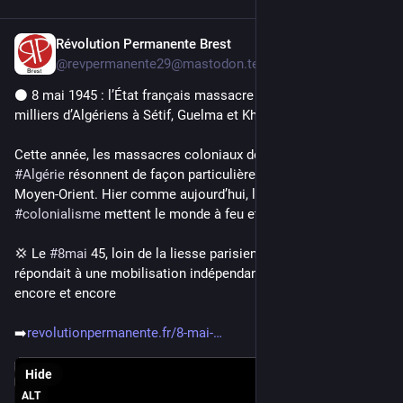
Révolution Permanente Brest
May 8
@revpermanente29@mastodon.tedomum.net
⚫ 8 mai 1945 : l’État français massacre des dizaines de 
milliers d’Algériens à Sétif, Guelma et Kherrata
Cette année, les massacres coloniaux de mai 1945 en 
#
Algérie
 résonnent de façon particulière avec l’actualité au 
Moyen-Orient. Hier comme aujourd’hui, l#’impérialisme et le 
#
colonialisme
 mettent le monde à feu et à sang
💢 Le 
#
8mai
 45, loin de la liesse parisienne, l’État colonial 
répondait à une mobilisation indépendantiste en massacrant 
encore et encore
➡️
revolutionpermanente.fr/8-mai-
Hide
ALT