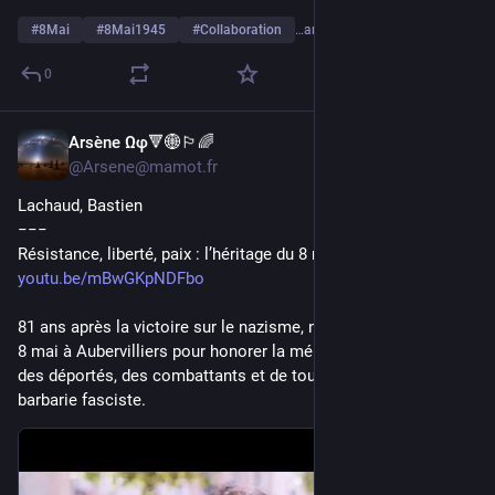
#
8Mai
#
8Mai1945
#
Collaboration
…and 1 more
0
Arsène Ωφ🔻🌐🏳️‍🌈
May 10
@Arsene@mamot.fr
Lachaud, Bastien
−−−
Résistance, liberté, paix : l’héritage du 8 mai
youtu.be/mBwGKpNDFbo
81 ans après la victoire sur le nazisme, nous étions réunis ce 
8 mai à Aubervilliers pour honorer la mémoire des résistants, 
des déportés, des combattants et de toutes les victimes de la 
barbarie fasciste.