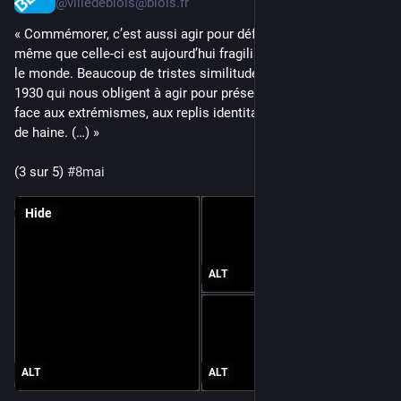
@villedeblois@blois.fr
« Commémorer, c’est aussi agir pour défendre la paix, alors 
même que celle-ci est aujourd’hui fragilisée en Europe et dans 
le monde. Beaucoup de tristes similitudes avec les années 
1930 qui nous obligent à agir pour préserver la démocratie 
face aux extrémismes, aux replis identitaires, aux discours 
de haine. (…) »
(3 sur 5) 
#
8mai
Hide
ALT
ALT
ALT