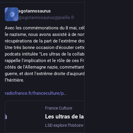
sgotannosaurus
May 10
@sgotannosaurus@piaille.fr
Avec les commémorations du 8 mai, célébrant la victoire sur 
le nazisme, nous avons assisté à de nombreuses 
récupérations de la part de l'extrême droite.
Une très bonne occasion d'écouter cette excellente série de 
podcats intitulée "Les ultras de la collaboration". Celle-ci 
rappelle l'implication et le rôle de ces Français engagés aux 
côtés de l'Allemagne nazie, commettant tortures et crimes de 
guerre, et dont l'extrême droite d'aujourd'hui est toujours 
l’héritière.
radiofrance.fr/franceculture/p
France Culture
Les ultras de la collaboration : un podcast à écouter en ligne
LSD explore l’histoire des ultras de la collaboration, ces Français engagés aux côtés de l’Allemagne nazie, parfois jusqu’aux crimes. Jugés puis souvent amnistiés, ils furent longtemps oubliés. L’ouverture des archives éclaire aujourd’hui leurs parcours. Réal: G. Gillon