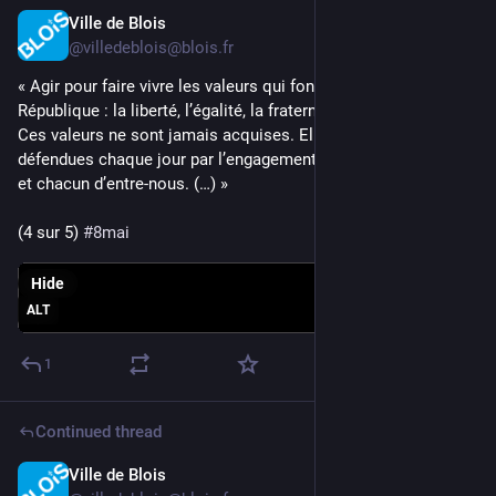
Ville de Blois
May 8
*
@villedeblois@blois.fr
« Agir pour faire vivre les valeurs qui fondent notre 
République : la liberté, l’égalité, la fraternité et la laïcité.  
Ces valeurs ne sont jamais acquises. Elles doivent être 
défendues chaque jour par l’engagement de chacune 
et chacun d’entre-nous. (…) »
(4 sur 5) 
#
8mai
Hide
ALT
1
Continued thread
Ville de Blois
May 8
*