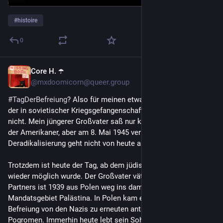
#
histoire
0
Core H. ☂️
May 8
@mxdoomicorn@queer.group
#
TagDerBefreiung
? Also für meinen etwas älteren Großvater, 
der in sovietischer Kriegsgefangenschaft saß, noch lange 
nicht. Mein jüngerer Großvater saß nur kurz in den Baby Cages 
der Amerikaner, aber am 8. Mai 1945 vermutlich immer noch. 
Deradikalisierung geht nicht von heute auf morgen.
Trotzdem ist heute der Tag, ab dem jüdisches Leben in Europa 
wieder möglich wurde. Der Großvater väterlicherseits meines 
Partners ist 1939 aus Polen weg ins damalige Britische 
Mandatsgebiet Palästina. In Polen kam es jedoch nach der 
Befreiung von den Nazis zu erneuten antisemitischen 
Pogromen. Immerhin heute lebt sein Sohn zeitweise in 