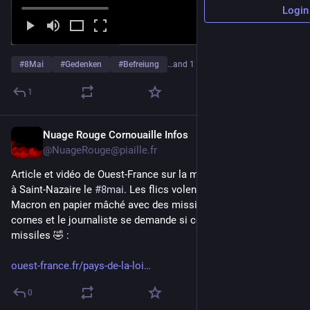
Login
#
8Mai
#
Gedenken
#
Befreiung
…and 1 more
1
Nuage Rouge Cornouaille Infos
May 10
@NuageRouge@piaille.fr
Article et vidéo de Ouest-France sur la manif’ contre la guerre 
à Saint-Nazaire le 
#
8mai
. Les flics volent une grosse tête de 
Macron en papier mâché avec des missiles en guise de 
cornes et le journaliste se demande si ce sont de vrais 
missiles 🤣 : 
ouest-france.fr/pays-de-la-loi
0