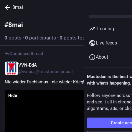
8mai
#
8mai
Follow hashtag
Trending
0
posts
·
0
participants
·
0
posts today
Live feeds
Continued thread
About
VVN-BdA
May 13
@vvnbda@mastodon.social
Mastodon is the best 
Nie wieder Fschismus - nie wieder Krieg!
with what's happening.
Follow anyone across 
Hide
and see it all in chron
algorithms, ads, or clic
Create ac