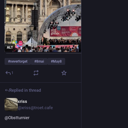
ALT
#
neverforget
#
8mai
#
May8
1
Replied in thread
xriss
May 8
@xriss@troet.cafe
@
Obstturnier