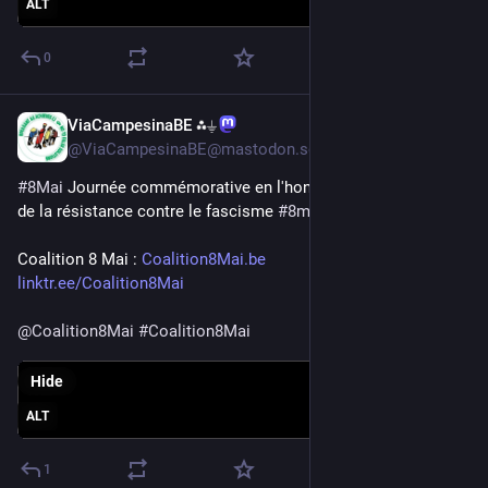
ALT
0
ViaCampesinaBE ⁂⏚
May 8
@ViaCampesinaBE@mastodon.social
#
8Mai
 Journée commémorative en l'honneur de la victoire et 
de la résistance contre le fascisme 
#
8mai1945
Coalition 8 Mai : 
Coalition8Mai.be
linktr.ee/Coalition8Mai
@
Coalition8Mai
#
Coalition8Mai
Hide
ALT
1