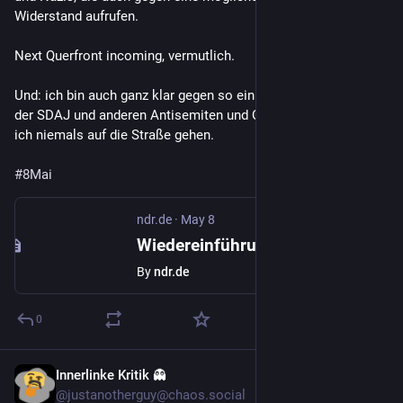
alten Marschmusik auf.
Widerstand aufrufen. 
(...)
Next Querfront incoming, vermutlich. 
Und: ich bin auch ganz klar gegen so ein Vorhaben, doch mit 
Weiterlesen in der 
Rede von Sebastian Schröder / 
der SDAJ und anderen Antisemiten und Querfrontlern würde 
@sebastianschroeder@nrw.social  zum 8. Mai
 (2023) auf dem 
ich niemals auf die Straße gehen. 
Friedhof Norrenberg
#8Mai
#
Wehrpflich
#
Bundeswehr
#
Tucholsky
#
5MinutenGehör
#
8Mai
#
Militarismus
#
Antimilitarismus
ndr.de
·
May 8
Wiedereinführung der Wehrpflicht: Viele Schüler in SH demonstrieren
By
ndr.de
0
Innerlinke Kritik 👻
May 8
@justanotherguy@chaos.social