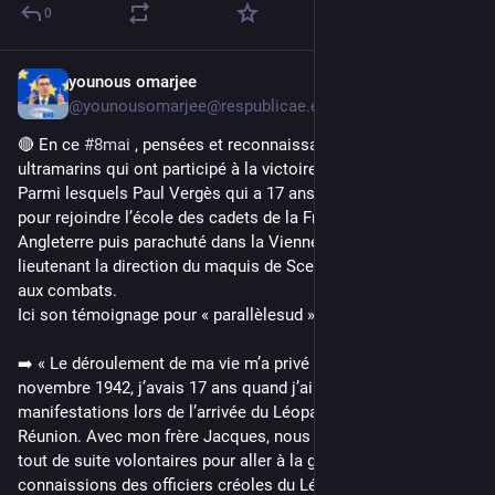
0
younous omarjee
May 8
@younousomarjee@respublicae.eu
🔴 En ce 
#
8mai
 , pensées et reconnaissance pour les 
ultramarins qui ont participé à la victoire contre le nazisme. 
Parmi lesquels Paul Vergès qui a 17 ans quitte la Réunion 
pour rejoindre l’école des cadets de la France Libre en 
Angleterre puis parachuté dans la Vienne, prendra comme 
lieutenant la direction du maquis de Scevolles et participera 
aux combats. 
Ici son témoignage pour « parallèlesud »
➡️ « Le déroulement de ma vie m’a privé de ma jeunesse. En 
novembre 1942, j’avais 17 ans quand j’ai participé aux 
manifestations lors de l’arrivée du Léopard qui a libéré La 
Réunion. Avec mon frère Jacques, nous nous sommes portés 
tout de suite volontaires pour aller à la guerre. Comme nous 
connaissions des officiers créoles du Léopard, nous avons eu 