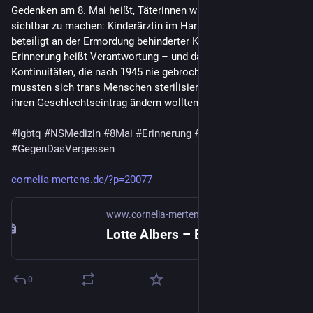
Gedenken am 8. Mai heißt, Täterinnen wie Lotte Albers 
sichtbar zu machen: Kinderärztin im Harburger Alltag, zuvor 
beteiligt an der Ermordung behinderter Kinder im KKR. 
Erinnerung heißt Verantwortung – und das Benennen von 
Kontinuitäten, die nach 1945 nie gebrochen wurden. Bis 2011 
mussten sich trans Menschen sterilisieren lassen, wenn sie 
ihren Geschlechtseintrag ändern wollten.
#
lgbtq
#
NSMedizin
#
8Mai
#
Erinnerung
#
Hamburg
#
GegenDasVergessen
cornelia-mertens.de/?p=20077
www.cornelia-mertens.de
Lotte Albers – Eine Hamburger Kinderärztin zwischen Fürsorge und Verbrechen | Cornelia Kost
0