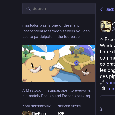
Back
y
mastodon.xyz
is one of the many
@
independent Mastodon servers you can
use to participate in the fediverse.
⭐ Excel
Window
barre d
commun
colorat
les ong
des pip
🔗 
yom
 🔖 
mic
A Mastodon instance, open to everyone,
but mainly English and French speaking.
ADMINISTERED BY:
SERVER STATS:
TheKinrar
659