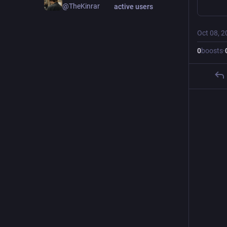
@TheKinrar
active users
Oct 08, 2
0
boosts
·