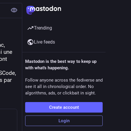
Trending
Live feeds
c, 
 une 
nt 
Mastodon is the best way to keep up
with what's happening.
SCode, 
s par 
Follow anyone across the fediverse and
see it all in chronological order. No
algorithms, ads, or clickbait in sight.
Create account
Login