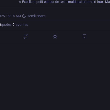
025, 09:15 AM
·
·
Yomli Notes
0
quotes
·
0
favorites