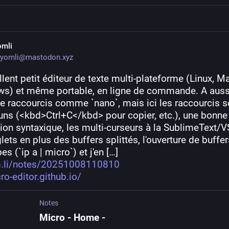
omli
yomli@mastodon.xyz
lent petit éditeur de texte multi-plateforme (Linux, Ma
s) et même portable, en ligne de commande. A aussi
e raccourcis comme `nano`, mais ici les raccourcis so
s (<kbd>Ctrl+C</kbd> pour copier, etc.), une bonne 
ion syntaxique, les multi-curseurs à la SublimeText/V
lets en plus des buffers splittés, l'ouverture de buffer
es (`ip a | micro`) et j'en […]
.li/notes/20251008110810
ro-editor.github.io/
Notes
Micro - Home -