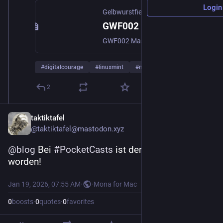
Login
Gelbwurstfieber.de
GWF002 Mastodon, PowerToys und andere Baustellen zamgräumt
GWF002 Mastodon, PowerToys und andere Baustellen zamgräumt GWF002 Mastodon, PowerToys und andere Baustellen zamgräumt
#
digitalcourage
#
linuxmint
#
mastodon
…and 4 more
2
taktiktafel
@taktiktafel@mastodon.xyz
@
blog
 Bei 
#
PocketCasts
 ist der Feed aktualisiert 
worden!
Jan 19, 2026, 07:55 AM
·
·
Mona for Mac
0
boosts
·
0
quotes
·
0
favorites