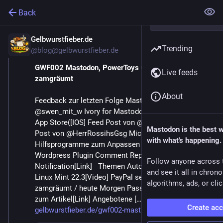
Back
Gelbwurstfieber.de
Jan 18
Trending
@blog@gelbwurstfieber.de
GWF002 Mastodon, PowerToys und andere Baustellen 
Live feeds
zamgräumt
About
Feedback zur letzten Folge Mastodon Post von
@swen_mit_w Ivory for Mastodon by Tapbots‑App –
App Store([IOS] Feed Post von @n8zug MS PowerToys
Mastodon is the best 
Post von @HerrRossihsGsg Microsoft PowerToys:
with what's happening.
Hilfsprogramme zum Anpassen von Windows[Link]
Wordpress Plugin Comment Reply Email
Follow anyone across 
Notification[Link] Themen Auto macht Probleme
and see it all in chron
Linux Mint 22.3[Video] PayPal sei Einzugsverfahren
algorithms, ads, or clic
zamgräumt / heute Morgen Passwörter geändert Link
zum Artikel[Link] Angebotene […]
Create ac
gelbwurstfieber.de/gwf002-mast