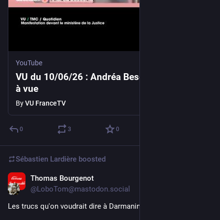
YouTube
VU du 10/06/26 : Andréa Bescond en garde
à vue
By
VU FranceTV
0
3
0
Sébastien Lardière
boosted
Thomas Bourgenot
Jun 9
@LoboTom@mastodon.social
Les trucs qu'on voudrait dire à Darmanin si on l'avait en face.