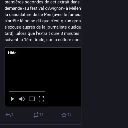
premières secondes de cet extrait dans lequel un journaliste 
demande -au festival d'Avignon- à Mélenchon ce qu'il pense de 
la candidature de Le Pen (avec le fameux "je m'en fous"). Si on 
s'arrête là on se dit que c'est qu'un gros con arrogant (mais il 
s'excuse auprés de la journaliste quelques secondes plus 
tard)...alors que l'extrait dure 3 minutes et que les propos qui 
suivent la 1ère tirade, sur la culture sont ✨👌
Hide
7
73
74