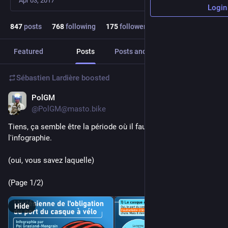
Apr 03, 2017
Login
847
posts
768
following
175
followers
Featured
Posts
Posts and replies
Media
Sébastien Lardière
boosted
PolGM
Feb 2
*
@PolGM@masto.bike
Tiens, ça semble être la période où il faut ressortir 
l'infographie.
(oui, vous savez laquelle)
(Page 1/2)
Hide