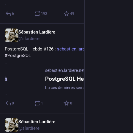
6
192
49
Sébastien Lardière
Apr 10
@slardiere
PostgreSQL Hebdo #126 : 
sebastien.lardiere.net/blog/in
#
PostgreSQL
sebastien.lardiere.net
PostgreSQL Hebdo #126 - ~/sebl[og]
Lu ces dernières semaines : pg_plan_alternatives: Tracing PostgreSQL's Query Plan Alternatives using eBPF : obtenir le détail des pistes écartées des plans d'exécution, ça peut
0
1
0
Sébastien Lardière
Apr 1
@slardiere