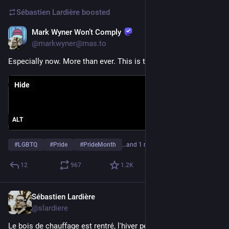
Sébastien Lardière
boosted
Mark Wyner Won’t Comply
Jun 4
@markwyner@mas.to
Especially now. More than ever. This is the way.
Hide
ALT
#
LGBTQ
#
Pride
#
PrideMonth
…and 1 more
12
967
1.2
K
Sébastien Lardière
Jun 4
@slardiere
Le bois de chauffage est rentré, l'hiver peut arriver !