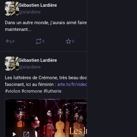
Sébastien Lardière
Jul 5
@slardiere
Dans un autre monde, j'aurais aimé faire ce métier, trop tard 
maintenant...
0
0
0
Sébastien Lardière
Jul 5
@slardiere
Les luthières de Crémone, très beau docu sur un métier 
fascinant, ici au féminin : 
arte.tv/fr/videos/123407-000-A
#
violon
#
cremone
#
lutherie