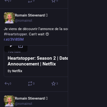
0
0
0
Romain Stievenard 🫆
Apr 30, 2023
@romainst
Je viens de découvrir l'annonce de la sortie de la saison 2 de 
#
Heartstopper
. Can't wait 😍
r.st/3Vi8SlM
YouTube
Heartstopper: Season 2 | Date
Announcement | Netflix
By
Netflix
0
0
3
Romain Stievenard 🫆
Apr 30, 2023
@romainst