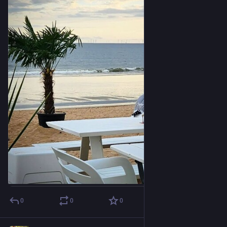
0
0
0