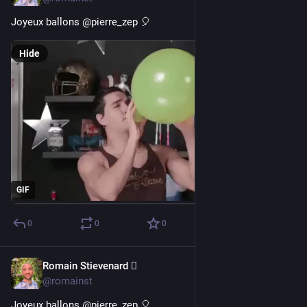
Joyeux ballons @pierre_zep 🎈
Hide
GIF
0
0
0
Romain Stievenard 🫆
May 5, 2023
@romainst
Joyeux ballons @pierre_zep 🎈