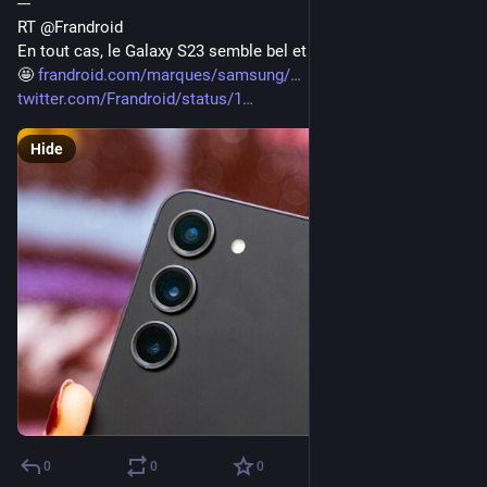
---
RT @Frandroid
En tout cas, le Galaxy S23 semble bel et bien dans les tuyaux 
🤩 
frandroid.com/marques/samsung/
twitter.com/Frandroid/status/1
Hide
0
0
0