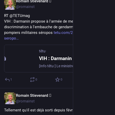
Romain Stievenard 🫆
May 4, 2023
@romainst
RT @TETUmag
VIH : Darmanin propose à l'armée de mettre fin à la 
discrimination à l'embauche de gendarmes et sapeurs 
pompiers militaires séropos 
tetu.com/2023/05/04/vih-
seropo
têtu·
VIH : Darmanin propose à l'armée d'autoriser le recrutement de gendarmes séropos
[Info têtu·] Le ministre de l'Intérieur a écrit à son homologue des Armées pour lui proposer de revenir sur la discrimination sérophobe de son recrutement.
1
0
0
Romain Stievenard 🫆
May 4, 2023
@romainst
Tellement qu'il est déjà sorti depuis février... 