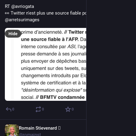
RT @avriogata
👀 Twitter n'est plus une source fiable pour l'AFP. Via 
@arretsurimages
Hide
0
0
0
Romain Stievenard 🫆
Apr 30, 2023
@romainst