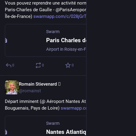
Vous pouvez reprendre une activité normale (@ Aéroport 
Paris-Charles de Gaulle - @ParisAeroport in Roissy-en-France, 
Île-de-France) 
swarmapp.com/c/028jGrTtKIh
Swarm
Paris Charles de Gaulle Airport (CDG)
Airport in Roissy-en-France, Île-de-France
0
0
0
Romain Stievenard 🫆
May 2, 2023
@romainst
Départ imminent (@ Aéroport Nantes Atlantique in 
Bouguenais, Pays de Loire) 
swarmapp.com/c/10hll5H0KTp
Swarm
Nantes Atlantique Airport (NTE)