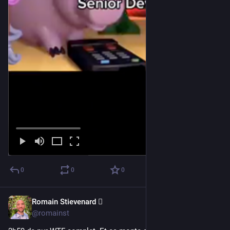
0
0
0
Romain Stievenard 🫆
May 5, 2023
@romainst