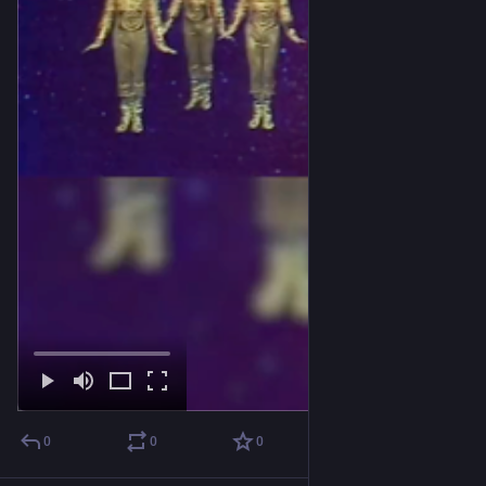
0
0
0