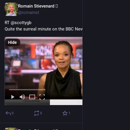
Romain Stievenard 🫆
May 4, 2023
@romainst
RT @scottygb
Quite the surreal minute on the BBC News Channel just now.
Hide
0
0
1