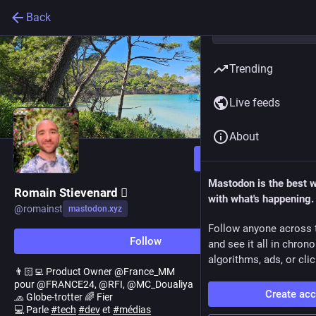
Back
Trending
Live feeds
About
Follow
Mastodon is the best 
Romain Stievenard 🫆
with what's happening.
@
romainst
mastodon.xyz
Follow anyone across 
Follow
and see it all in chron
algorithms, ads, or clic
👨🏻‍💻 Product Owner @France_MM
pour @FRANCE24, @RFI, @MC_Doualiya
Create ac
🧢 Globe-trotter 🌈 Fier
💻 Parle
#
tech
#
dev
et
#
médias