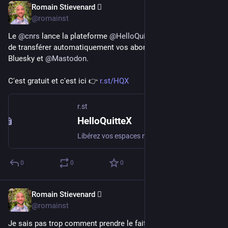
Romain Stievenard 🫆
Jan 16, 2025
@romainst
Le 
@
cnrs
 lance la plateforme 
@
HelloQuitteX
 qui vous permet 
de transférer automatiquement vos abonnements X vers 
Bluesky et 
@
Mastodon
.
C'est gratuit et c'est ici 👉 
r.st/HQX
r.st
HelloQuitteX
Libérez vos espaces numériques
0
0
0
Romain Stievenard 🫆
Jul 9, 2023
@romainst
Je sais pas trop comment prendre le fait qu'un restau de 