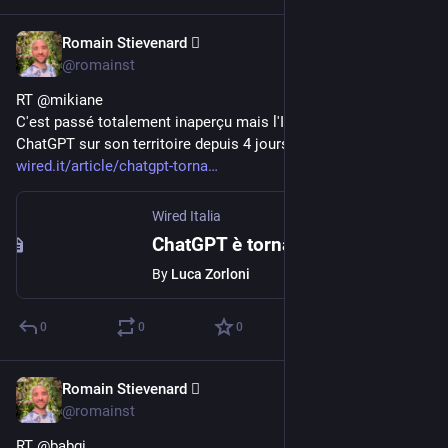
Romain Stievenard 🫆
May 2, 2023
@romainst
RT @mikiane
C'est passé totalement inaperçu mais l'Italie a ré-autorisé 
ChatGPT sur son territoire depuis 4 jours. 
wired.it/article/chatgpt-torna
Wired Italia
ChatGPT è tornato disponibile in Italia
By
Luca Zorloni
0
0
0
Romain Stievenard 🫆
May 2, 2023
@romainst
RT @babgi