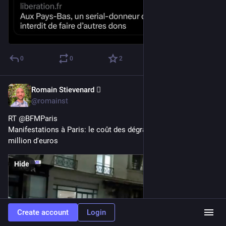
0
0
2
Romain Stievenard 🫆
Apr 30, 2023
@romainst
RT @BFMParis
Manifestations à Paris: le coût des dégradations estimé à 1,6 
million d'euros
Hide
Create account
Login