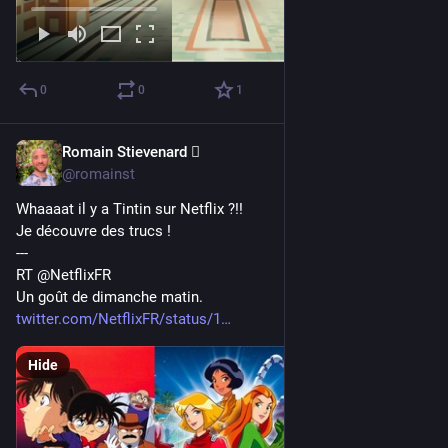
0
0
1
Romain Stievenard 🫆
Apr 30, 2023
@romainst
Whaaaat il y a Tintin sur Netflix ?!!
Je découvre des trucs ! 
---
RT @NetflixFR
Un goût de dimanche matin. 
twitter.com/NetflixFR/status/1
Hide