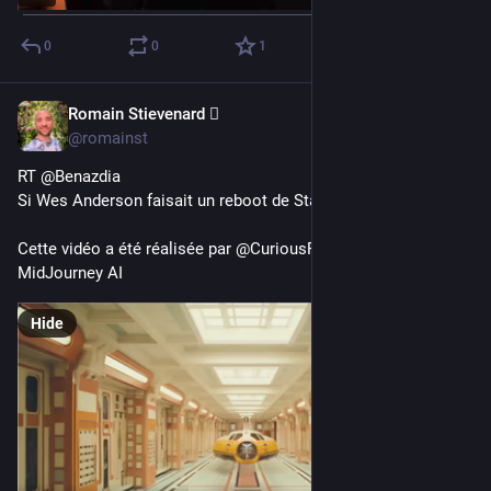
0
0
1
Romain Stievenard 🫆
Apr 30, 2023
@romainst
RT @Benazdia
Si Wes Anderson faisait un reboot de Star Wars ! 
Cette vidéo a été réalisée par @CuriousRefuge en utilisant 
MidJourney AI
Hide