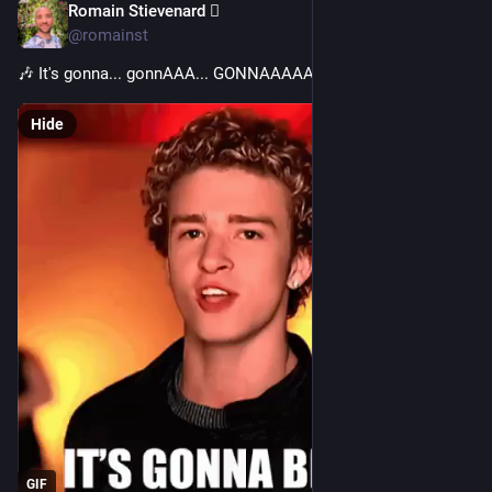
Romain Stievenard 🫆
May 1, 2023
@romainst
🎶 It's gonna... gonnAAA... GONNAAAAA...
Hide
GIF