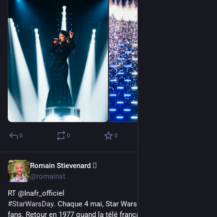
0
0
0
Romain Stievenard 🫆
May 4, 2023
@romainst
RT @Inafr_officiel
#
StarWarsDay
. Chaque 4 mai, Star Wars est célébré par ses 
fans. Retour en 1977 quand la télé française rendait 