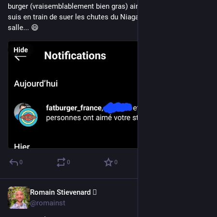
burger (vraisemblablement bien gras) aime ma story où je 
suis en train de suer les chutes du Niagara sur un vélo de 
salle... 😄
Hide
0
0
0
Romain Stievenard 🫆
May 6, 2023
@romainst