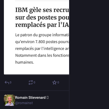
0
0
0
Romain Stievenard 🫆
May 2, 2023
@romainst