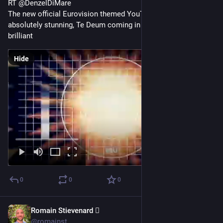
RT @DenzelDiMare
The new official Eurovision themed YouTube countdown is 
absolutely stunning, Te Deum coming in at (19)56 seconds is 
brilliant
Hide
0
0
0
Romain Stievenard 🫆
May 6, 2023
@romainst