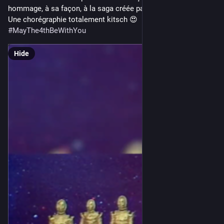
hommage, à sa façon, à la saga créée par George Lucas 🛸 
Une chorégraphie totalement kitsch 😍
#
MayThe4thBeWithYou
Hide