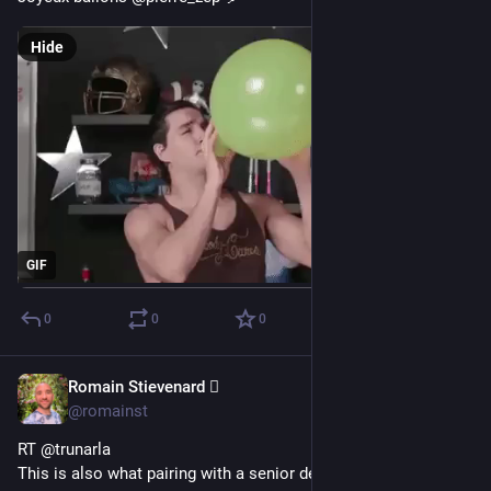
Hide
GIF
0
0
0
Romain Stievenard 🫆
May 5, 2023
@romainst
RT @trunarla
This is also what pairing with a senior dev feels like 😅