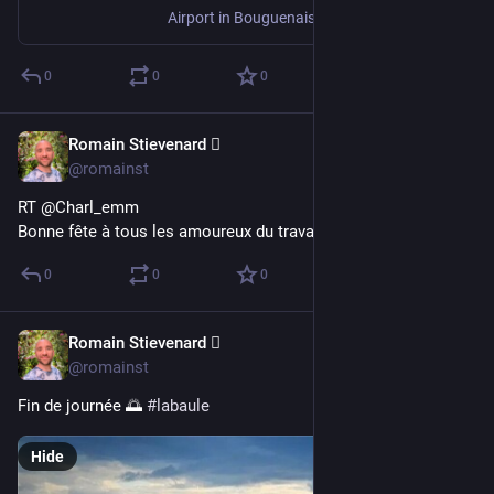
Airport in Bouguenais, Pays de la Loire
0
0
0
Romain Stievenard 🫆
May 1, 2023
@romainst
RT @Charl_emm
Bonne fête à tous les amoureux du travail !
0
0
0
Romain Stievenard 🫆
May 1, 2023
@romainst
Fin de journée 🌅 
#
labaule
Hide