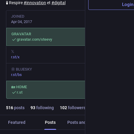
🧪 Respire
#
innovation
et
#
digital
Login
JOINED
Apr 04, 2017
GRAVATAR
gravatar.com/steevy
𝕏
r.st/x
🦋 BLUESKY
r.st/bs
🏡 HOME
r.st
516
posts
93
following
102
followers
Featured
Posts
Posts and replies
Media