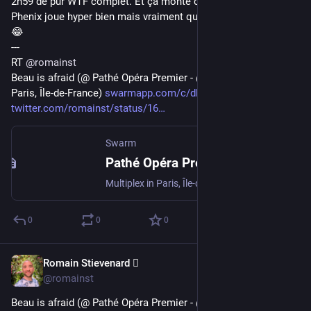
2h59 de pur WTF complet. Et ça monte crescendo. Joachin 
Phenix joue hyper bien mais vraiment quoi le fuck ce scénario 
😂 
---
RT 
@
romainst
Beau is afraid (@ Pathé Opéra Premier - @PatheGaumont in 
Paris, Île-de-France) 
swarmapp.com/c/db03Kh812Un
twitter.com/romainst/status/16
Swarm
Pathé Opéra Premier
Multiplex in Paris, Île-de-France
0
0
0
Romain Stievenard 🫆
May 5, 2023
@romainst
Beau is afraid (@ Pathé Opéra Premier - @PatheGaumont in 