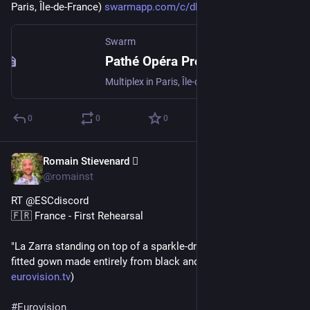
Paris, Île-de-France) 
swarmapp.com/c/db03Kh812Un
Swarm
Pathé Opéra Premier
Multiplex in Paris, Île-de-France
0
0
0
Romain Stievenard 🫆
May 4, 2023
@romainst
RT @ESCdiscord
🇫🇷 France - First Rehearsal
"La Zarra standing on top of a sparkle-draped plinth wearing a 
fitted gown made entirely from black and red sequins." (
eurovision.tv
)
#
Eurovision