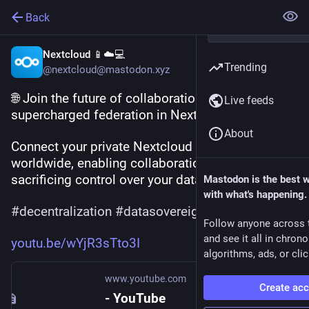
Back
Nextcloud 📱☁️💻
Trending
@nextcloud@mastodon.xyz
🌐 Join the future of collaboration with new 
Live feeds
supercharged federation in Nextcloud!
About
Connect your private Nextcloud with servers 
worldwide, enabling collaboration without 
sacrificing control over your data or privacy.
Mastodon is the best 
with what's happening.
#
decentralization
#
datasovereignty
Follow anyone across 
and see it all in chron
youtu.be/wYjR3sTto3I
algorithms, ads, or clic
www.youtube.com
Create ac
- YouTube