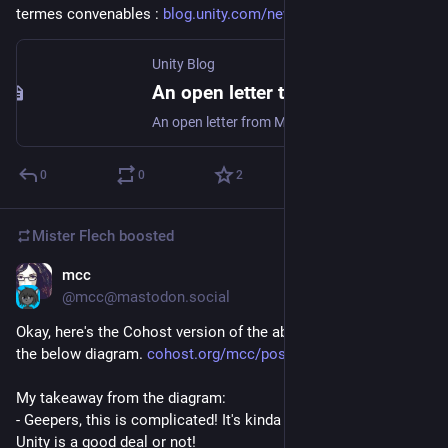
termes convenables : 
blog.unity.com/news/open-lette
Unity Blog
An open letter to our community | Unity Blog
An open letter from Marc Whitten to the Unity community in September 2023.
0
0
2
Mister Flech
boosted
mcc
Sep 22, 2023
@mcc@mastodon.social
Okay, here's the Cohost version of the above thread, featuring 
the below diagram. 
cohost.org/mcc/post/2935303-un
My takeaway from the diagram:
- Geepers, this is complicated! It's kinda hard to predict now if 
Unity is a good deal or not!