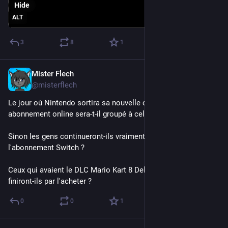
Hide
ALT
3
8
1
Mister Flech
Sep 9, 2023
@misterflech
Le jour où Nintendo sortira sa nouvelle console, son 
abonnement online sera-t-il groupé à celui de la Switch ?
Sinon les gens continueront-ils vraiment à payer en plus 
l'abonnement Switch ?
Ceux qui avaient le DLC Mario Kart 8 Deluxe par le online 
finiront-ils par l'acheter ?
0
0
1