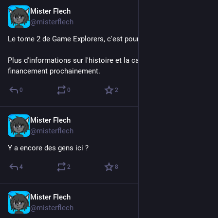
Mister Flech
Feb 13, 2025
@misterflech
Le tome 2 de Game Explorers, c'est pour cette année !
Plus d'informations sur l'histoire et la campagne de 
financement prochainement.
0
0
2
Mister Flech
Feb 12, 2025
@misterflech
Y a encore des gens ici ?
4
2
8
Mister Flech
Oct 25, 2023
@misterflech