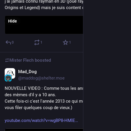
j'ai jamais connu rayman en 3D (joué rayman 1 , puis plus tard 
Origins et Legend) mais je suis content de le revoir
Hide
0
1
1
Mister Flech
boosted
Mad_Dog
Sep 8, 2023
*
@maddog@shelter.moe
NOUVELLE VIDEO : Comme tous les ans, petit récapitulatif 
des mèmes d'il y a 10 ans.
Cette fois-ci c'est l'année 2013 ce qui met fin à un cycle (et va 
vous filer quelques coup de vieux.) 
youtube.com/watch?v=wgBP8-HMlE