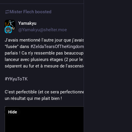
Mister Flech
boosted
Yamakyu
Sep 23, 2023
*
@Yamakyu@shelter.moe
J'avais mentionné l'autre jour que j'avais réussi à faire une 
"fusée" dans 
#
ZeldaTearsOfTheKingdom
 : voilà de quoi je 
parlais ! Ca n'y ressemble pas beaucoup mais on a bien un 
lanceur avec plusieurs étages (2 pour le moment) qui se 
séparent au fur et à mesure de l'ascension  
#
YKyuToTK
C'est perfectible (et ce sera perfectionné 😌), mais c'est déjà 
un résultat qui me plait bien !
Hide