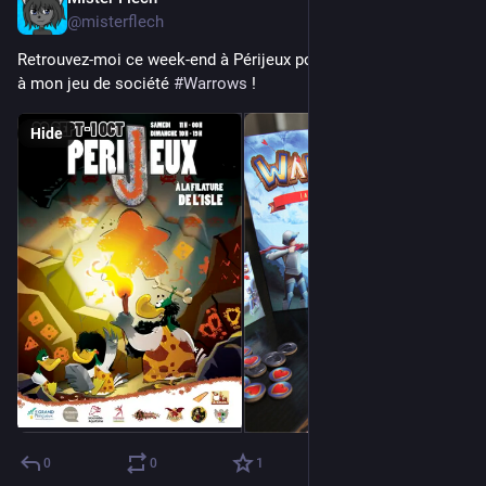
Sep 29, 2023
@misterflech
Retrouvez-moi ce week-end à Périjeux pour découvrir et jouer 
à mon jeu de société 
#
Warrows
 !
Hide
0
0
1