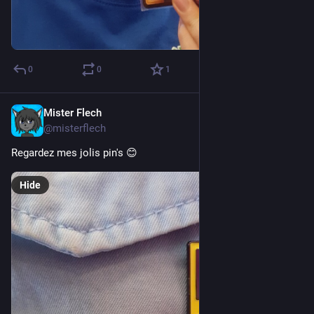
0
0
1
Mister Flech
Sep 9, 2023
@misterflech
Regardez mes jolis pin's 😊
Hide