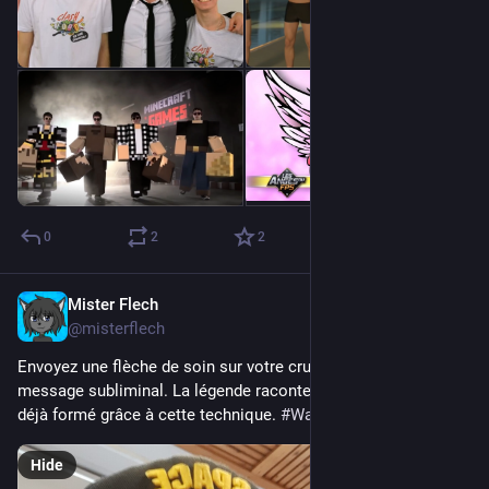
0
2
2
Mister Flech
Sep 9, 2023
@misterflech
Envoyez une flèche de soin sur votre crush pour lui envoyer un 
message subliminal. La légende raconte qu'un couple s'est 
déjà formé grâce à cette technique. 
#
Warrows
Hide