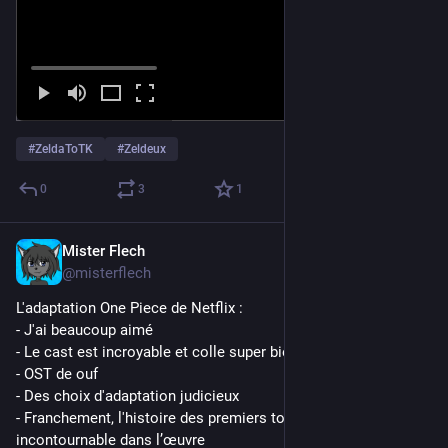
#
ZeldaToTK
#
Zeldeux
0
3
1
Mister Flech
Sep 26, 2023
@misterflech
L'adaptation One Piece de Netflix :
- J'ai beaucoup aimé
- Le cast est incroyable et colle super bien aux persos
- OST de ouf
- Des choix d'adaptation judicieux
- Franchement, l'histoire des premiers tomes reste culte et 
incontournable dans l’œuvre