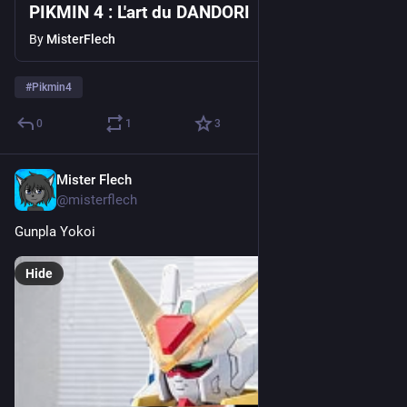
PIKMIN 4 : L'art du DANDORI
By
MisterFlech
#
Pikmin4
0
1
3
Mister Flech
Sep 11, 2023
@misterflech
Gunpla Yokoi
Hide