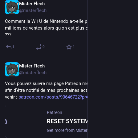
Mister Flech
Oct 9, 2023
@misterflech
Comment la Wii U de Nintendo a-t-elle pu flop avec 15 
millions de ventes alors qu'on est plus de 7 millions sur Terre 
???
1
0
1
Mister Flech
Oct 9, 2023
@misterflech
Vous pouvez suivre ma page Patreon même sans faire de don, 
afin d'être notifié de mes prochaines actualités et vidéos à 
venir : 
patreon.com/posts/90646722?pr=
Patreon
RESET SYSTEM #36 - L'angoisse de l'infini | Mister Flech
Get more from Mister Flech on Patreon