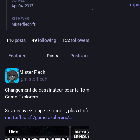
JOINED
Login
Apr 04, 2017
SITE WEB
Misterflech.fr
110
posts
49
following
152
followers
Featured
Posts
Posts and replies
Media
Mister Flech
Feb 13, 2025
@misterflech
Changement de dessinateur pour le Tome 2 de mon manga 
Game Explorers !
Si vous aviez loupé le tome 1, plus d'informations ici : 
misterflech.fr/game-explorers/
Hide