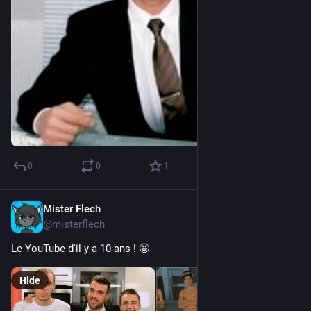
0
0
1
Mister Flech
Sep 10, 2023
@misterflech
Le YouTube d'il y a 10 ans ! 🤩
Hide