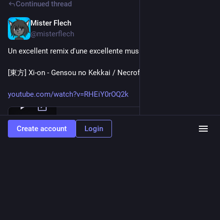
Continued thread
Mister Flech
Sep 8, 2023
@misterflech
Un excellent remix d'une excellente musique de Touhou !
[東方] Xi-on - Gensou no Kekkai / Necrofantasia
youtube.com/watch?v=RHEiY0rOQ2k
YouTube
Create account
Login
[東方] Xi-on - Gensou no Kekkai /
Necrofantasia
By
MidnightLumi
0
0
1
Mister Flech
<p>Veuillez vous enjailler sur cette musique Electro Trance de
Touhou. Remix de Phantom Ensemble de Touhou 7. C&#39;est du bon son !</p>