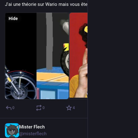
J'ai une théorie sur Wario mais vous êtes pas prêts.
Hide
0
0
4
Mister Flech
Oct 20, 2023
@misterflech