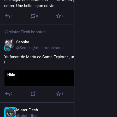
fais signe au chauffeur et... il rouvre sa porte et me laisse 
entrer. Une belle leçon de vie.
2
0
4
Mister Flech
boosted
Seoska
Sep 16, 2023
@Seoska@mastodon.social
'tit fanart de Maria de Game Explorer , univers de 
@
misterflech
!
Hide
0
1
1
Mister Flech
Sep 12, 2023
@misterflech