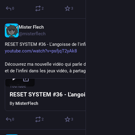
0
2
3
Mister Flech
Oct 6, 2023
@misterflech
RESET SYSTEM #36 - L'angoisse de l'infini : 
youtube.com/watch?v=psfjqT2yAk8
Découvrez ma nouvelle vidéo qui parle des mondes récursifs 
et de l'infini dans les jeux vidéo, à partager sans modération !
YouTube
RESET SYSTEM #36 - L'angoisse de l'infini
By
MisterFlech
0
2
3