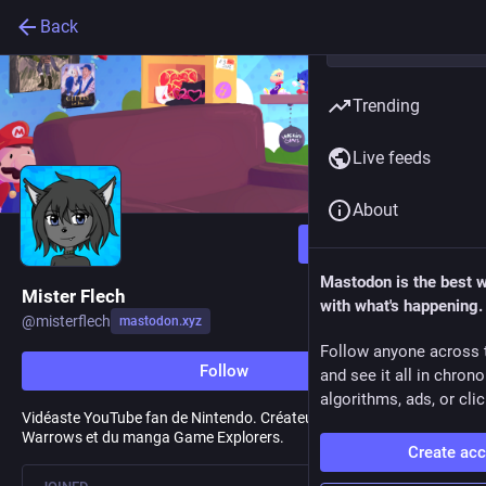
Back
Trending
Live feeds
About
Follow
Mastodon is the best 
Mister Flech
with what's happening.
@
misterflech
mastodon.xyz
Follow anyone across 
Follow
and see it all in chron
algorithms, ads, or clic
Vidéaste YouTube fan de Nintendo. Créateur du jeu de société
Warrows et du manga Game Explorers.
Create ac