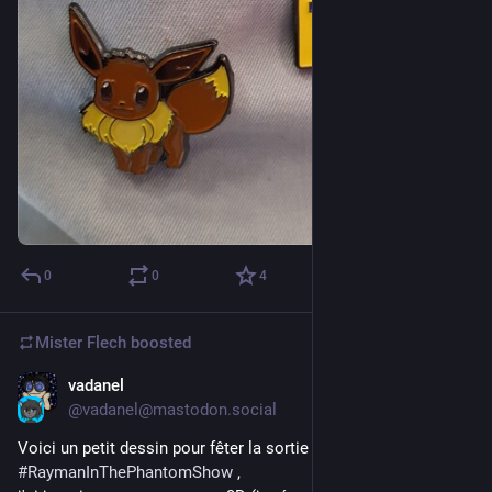
0
0
4
Mister Flech
boosted
vadanel
Sep 4, 2023
*
@vadanel@mastodon.social
Voici un petit dessin pour fêter la sortie de 
#
RaymanInThePhantomShow
 ,