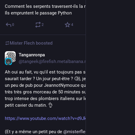
Comment les serpents traversent-ils la route ?
Ils empruntent le passage Python
0
2
4
Mister Flech
boosted
Tanganronpa
Oct 20, 2023
@tangeek@firefish.metalbanana.net
Ah oui au fait, vu qu'il est toujours pas sur le Fédiverse (ça ne 
saurait tarder ? Un jour peut-être ? 
🧐
), je me permets de faire 
un peu de pub pour JeannotNymouce qui a sorti hier soir un 
très très gros morceau de 50 minutes sur la présence un peu 
trop intense des plombiers italiens sur le net. Allez-y c'est le 
petit cavier du matin. 
👌
https://www.youtube.com/watch?v=d9Jk0Tzkb0Q
(Et y a même un petit peu de 
@misterflech@mastodon.xyz