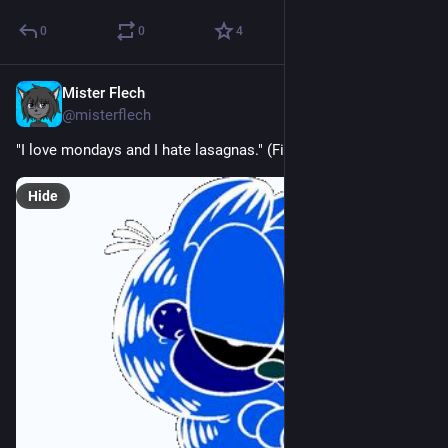
0
0
4
Mister Flech
Sep 24, 2023
@misterflech
"I love mondays and I hate lasagnas." (Fieldgar)
Hide