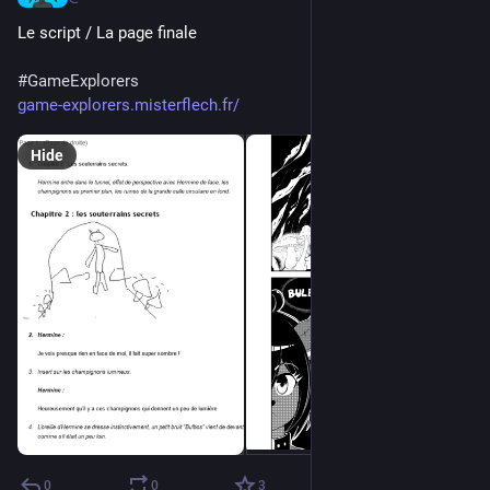
Le script / La page finale
#
GameExplorers
game-explorers.misterflech.fr/
Hide
0
0
3