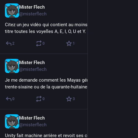
Mister Flech
Sep 24, 2023
@misterflech
Citez un jeu vidéo qui contient au moins une fois dans son 
titre toutes les voyelles A, E, I, O, U et Y.
2
0
1
Mister Flech
Sep 24, 2023
@misterflech
Je me demande comment les Mayas géraient leur crise de la 
trente-sixaine ou de la quarante-huitaine.
0
0
3
Mister Flech
Sep 23, 2023
@misterflech
Unity fait machine arrière et revoit ses contrats dans des 