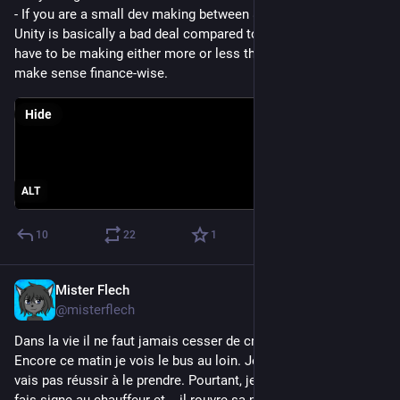
- If you are a small dev making between $200k and $2.5M, 
Unity is basically a bad deal compared to Unreal now. You 
have to be making either more or less than that for Unity to 
make sense finance-wise.
Hide
ALT
10
22
1
Mister Flech
Sep 21, 2023
@misterflech
Dans la vie il ne faut jamais cesser de croire en ses rêves. 
Encore ce matin je vois le bus au loin. Je me dis que je ne 
vais pas réussir à le prendre. Pourtant, je cours, je cours, je 