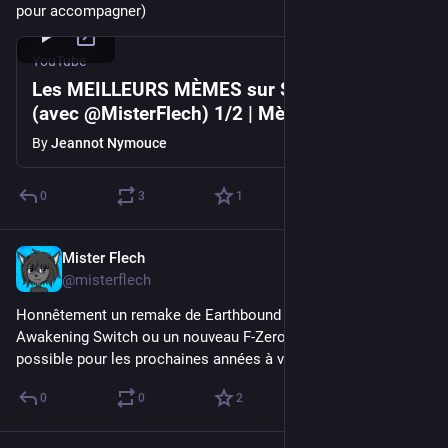
pour accompagner)
YouTube
Les MEILLEURS MÈMES sur SUPER MARIO
(avec @MisterFlech) 1/2 | Mèmons-Nous!
25
By
Jeannot Nymouce
0
3
1
Mister Flech
Oct 9, 2023
@misterflech
Honnêtement un remake de Earthbound en mode Link's 
Awakening Switch ou un nouveau F-Zero est de plus en plus 
possible pour les prochaines années à venir.
0
0
2