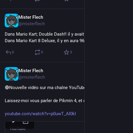
Mister Flech
Sep 12, 2023
@misterflech
Dans Mario Kart; Double Dash!! il y avait 16 circuits jouables.
Dans Mario Kart 8 Deluxe, il y en aura 96.
0
0
3
Mister Flech
Sep 11, 2023
@misterflech
🔴Nouvelle vidéo sur ma chaîne YouTube !🔴
Laissez-moi vous parler de Pikmin 4, et du DANDORI !!!
youtube.com/watch?v=p0uwT_AI0kI
YouTube