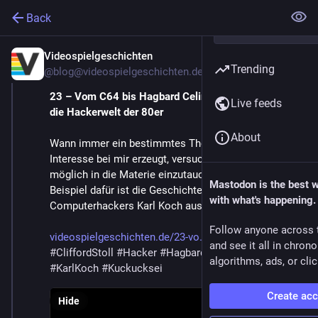
Back
Videospielgeschichten
May 23
Trending
@blog@videospielgeschichten.de
23 – Vom C64 bis Hagbard Celine: Mein Deep Dive in 
Live feeds
die Hackerwelt der 80er
About
Wann immer ein bestimmtes Thema ein größeres 
Interesse bei mir erzeugt, versuche ich so tief wie 
möglich in die Materie einzutauchen. Ein perfektes 
Mastodon is the best 
Beispiel dafür ist die Geschichte des 
with what's happening.
Computerhackers Karl Koch aus Hannover.
Follow anyone across 
videospielgeschichten.de/23-vo
#23
#C64
#CeBIT
and see it all in chron
#CliffordStoll
#Hacker
#HagbardCeline
#Illuminatus
algorithms, ads, or clic
#KarlKoch
#Kuckucksei
Create ac
Hide