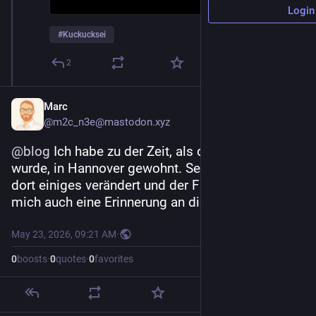
Login
#
Kuckucksei
2
Marc
@m2c_n3e@mastodon.xyz
@
blog
 Ich habe zu der Zeit, als der Film gedreht 
wurde, in Hannover gewohnt. Seitdem hat sich 
dort einiges verändert und der Film ist daher für 
mich auch eine Erinnerung an die späten 90er.
May 23, 2026, 09:21 AM
·
0
boosts
·
0
quotes
·
0
favorites