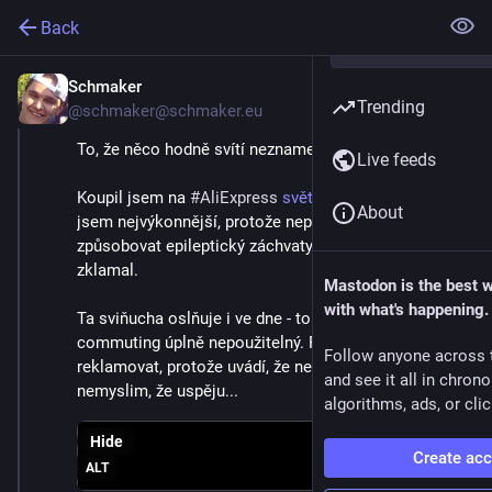
Back
Schmaker
Aug 30, 2024
Trending
@schmaker@schmaker.eu
To, že něco hodně svítí neznamená, že to je dobře.
Live feeds
Koupil jsem na 
#
AliExpress
světlo
 na 
#
kolo
. Nebral 
About
jsem nejvýkonnější, protože nepotřebuju srnkám 
způsobovat epileptický záchvaty a výsledek mě 
zklamal.
Mastodon is the best 
with what's happening.
Ta sviňucha oslňuje i ve dne - to je prostě pro 
commuting úplně nepoužitelný. Pokoušim se 
Follow anyone across 
reklamovat, protože uvádí, že neoslňuje chodce, ale 
and see it all in chron
nemyslim, že uspěju...
algorithms, ads, or clic
Hide
Create ac
ALT