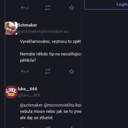
Login
2
Schmaker
Sep 2, 2024
@schmaker@schmaker.eu
Vyreklamováno, vezmou to zpět.
Nemáte někdo tip na neoslňující světlo okolo 
pětikila?
4
luke__666
Sep 2, 2024
@luke__666
@
schmaker
@
micromobilita
 koupil jsem nejaky 
nebula moon nebo jak se to jmenuje... celkem silny, 
ale daj se ztlumit.