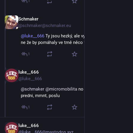
1
Schmaker
Sep 2, 2024
@schmaker@schmaker.eu
@
luke__666
Ty jsou hezký, ale vypadaj spíš na poziční,
ne že by pomáhaly ve tmě něco vidět
1
luke__666
Sep 2, 2024
@luke__666
@
schmaker
@
micromobilita
 no ty uzky jo, ale delaj i 
predni, mmnt, poslu
1
luke__666
@luke__666@mastodon.xyz