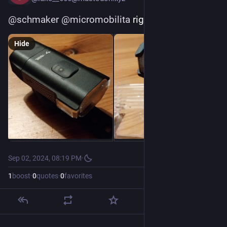
@
schmaker
@
micromobilita
 rigel se to jmenuje
Hide
Sep 02, 2024, 08:19 PM
·
1
boost
·
0
quotes
·
0
favorites