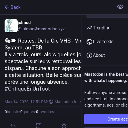
Back
julmud
Trending
@julmud@mastodon.xyz
🎭🍽️ Restes. De la Cie VHS - Video Home 
Live feeds
System, au TBB.
Il y a trois jours, alors qu'elles jouaient un 
About
spectacle sur leurs retrouvailles, tout le monde a 
disparu. Chacune a son approche pour faire face 
à cette situation. Belle pièce sur l'amitié, même 
Mastodon is the best 
with what's happening.
après une longue absence. 
#
CritiqueEnUnToot
Follow anyone across 
and see it all in chron
May 14, 2026, 12:51 PM
·
·
Mastodon for Android
algorithms, ads, or clic
0
boosts
·
0
quotes
·
0
favorites
Create ac