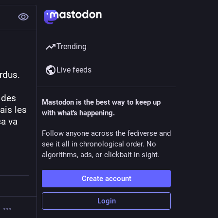
Trending
Live feeds
dus. 
des 
Mastodon is the best way to keep up
is les 
with what's happening.
a va 
Follow anyone across the fediverse and
see it all in chronological order. No
algorithms, ads, or clickbait in sight.
Create account
Login