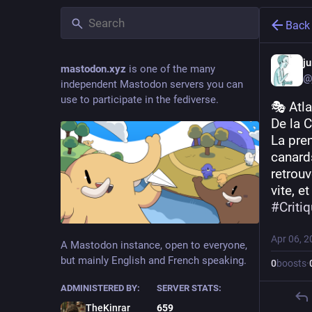
Back
j
mastodon.xyz
is one of the many
@
independent Mastodon servers you can
use to participate in the fediverse.
🎭 Atla
De la C
La pre
canard
retrouv
vite, e
#
Criti
Apr 06, 2
A Mastodon instance, open to everyone,
but mainly English and French speaking.
0
boosts
·
ADMINISTERED BY:
SERVER STATS:
TheKinrar
659