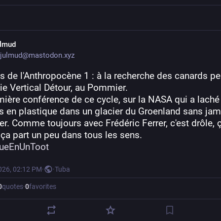
ulmud
julmud@mastodon.xyz
s de l'Anthropocène 1 : à la recherche des canards per
ie Vertical Détour, au Pommier.
mière conférence de ce cycle, sur la NASA qui a laché 
s en plastique dans un glacier du Groenland sans jama
er. Comme toujours avec Frédéric Ferrer, c'est drôle, ç
t ça part un peu dans tous les sens.
queEnUnToot
026, 02:12 PM
·
·
Tuba
0
quotes
·
0
favorites