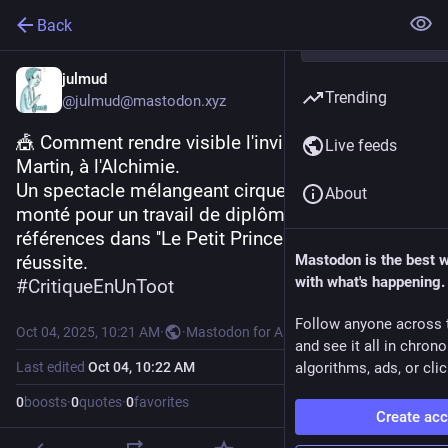
Back
julmud
Trending
@julmud@mastodon.xyz
🎪 Comment rendre visible l'invisible ?. De Lena 
Live feeds
Martin, à l'Alchimie.
Un spectacle mélangeant cirque et théâtre, 
About
monté pour un travail de diplôme, puisant ses 
références dans ''Le Petit Prince''. Une belle 
réussite. 
Mastodon is the best 
with what's happening.
#
CritiqueEnUnToot
Follow anyone across 
Oct 04, 2025, 10:21 AM
·
·
Mastodon for Android
and see it all in chron
Last edited
Oct 04, 10:22 AM
algorithms, ads, or clic
0
boosts
·
0
quotes
·
0
favorites
Create ac