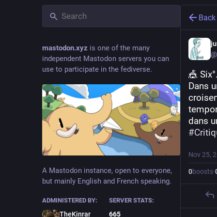
Back
j
mastodon.xyz
is one of the many
@
independent Mastodon servers you can
use to participate in the fediverse.
🎪 Six°
Dans un
croisen
tempor
dans un
#
Criti
Nov 25, 
A Mastodon instance, open to everyone,
0
boosts
·
but mainly English and French speaking.
ADMINISTERED BY:
SERVER STATS:
TheKinrar
665