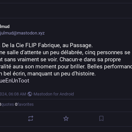
ulmud
julmud@mastodon.xyz
. De la Cie FLIP Fabrique, au Passage.
e salle d'attente un peu délabrée, cinq personnes se 
t sans vraiment se voir. Chacun·e dans sa propre 
alité aura son moment pour briller. Belles performanc
 bel écrin, manquant un peu d'histoire.
queEnUnToot
2024, 06:08 AM
·
·
Mastodon for Android
0
quotes
·
0
favorites