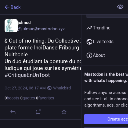
Back
julmud
Trending
@julmud@mastodon.xyz
💃 Out of no thing. Du Collective Zookunft.Project, 
Live feeds
plate-forme InciDanse Fribourg 2024, à 
Nuithonie.
About
Un duo étudiant la posture du non. Un côté très 
ludique qui joue sur les symétries des attitudes.
#
CritiqueEnUnToot
Mastodon is the best 
with what's happening.
Oct 27, 2024, 06:17 AM
·
·
Whalebird
Follow anyone across 
0
boosts
·
0
quotes
·
0
favorites
and see it all in chron
algorithms, ads, or clic
Create ac