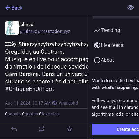
Back
julmud
Trending
@julmud@mastodon.xyz
🎞️🎤 Shtsrzyhzyhzyhzyhzyhzyhzyhzyhzyhtj. De 
Live feeds
Gregaldur, au Castrum.
Musique en live pour accompagner des films 
About
d'animation de l'époque soviétique réalisés par 
Garri Bardine. Dans un univers un peu désuet, des 
situations encore très d'actualité. Un joli plaisir.
Mastodon is the best 
with what's happening.
#
CritiqueEnUnToot
Follow anyone across 
Aug 11, 2024, 10:17 AM
·
·
Whalebird
and see it all in chron
0
boosts
·
0
quotes
·
0
favorites
algorithms, ads, or clic
Create ac