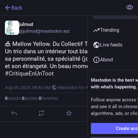
Back
julmud
Trending
@julmud@mastodon.xyz
🎪 Mellow Yellow. Du Collectif TBTF, au Castrum.
Live feeds
Un trio dans un intérieur tout blanc. Chacun avec 
sa personnalité, sa spécialité (jonglage, sol, ...), 
About
et son étrangeté. Un beau moment.
#
CritiqueEnUnToot
Mastodon is the best 
with what's happening.
Aug 09, 2024, 08:40 AM
·
·
Mastodon for Android
0
boosts
·
0
quotes
·
0
favorites
Follow anyone across 
and see it all in chron
algorithms, ads, or clic
Create ac