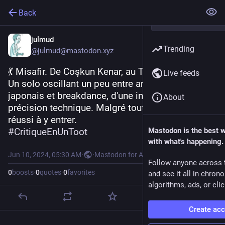
Back
julmud
Trending
@julmud@mastodon.xyz
💃 Misafir. De Coşkun Kenar, au Théâtre du Jura.
Live feeds
Un solo oscillant un peu entre arts martiaux 
japonais et breakdance, d'une incroyable 
About
précision technique. Malgré tout, je n'ai pas 
réussi à y entrer.
#
CritiqueEnUnToot
Mastodon is the best 
with what's happening.
Jun 10, 2024, 05:30 AM
·
·
Mastodon for Android
Follow anyone across 
0
boosts
·
0
quotes
·
0
favorites
and see it all in chron
algorithms, ads, or clic
Create ac