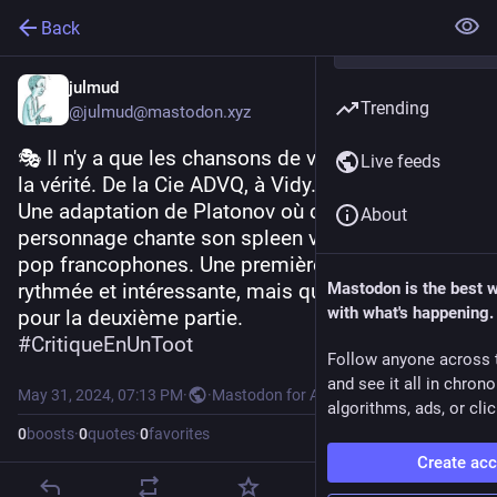
Back
julmud
Trending
@julmud@mastodon.xyz
🎭 Il n'y a que les chansons de variété qui disent 
Live feeds
la vérité. De la Cie ADVQ, à Vidy.
Une adaptation de Platonov où chaque 
About
personnage chante son spleen via des chansons 
pop francophones. Une première partie bien 
rythmée et intéressante, mais qui s'épuise un peu 
Mastodon is the best 
with what's happening.
pour la deuxième partie.
#
CritiqueEnUnToot
Follow anyone across 
and see it all in chron
May 31, 2024, 07:13 PM
·
·
Mastodon for Android
algorithms, ads, or clic
0
boosts
·
0
quotes
·
0
favorites
Create ac