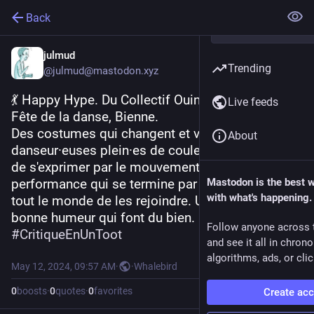
Back
julmud
Trending
@julmud@mastodon.xyz
💃 Happy Hype. Du Collectif Ouinch Ouinch, à la 
Live feeds
Fête de la danse, Bienne.
Des costumes qui changent et volent, dans 
About
danseur·euses plein·es de couleur et heureux·ses 
de s'exprimer par le mouvement, ... et une 
performance qui se termine par une invitation à 
Mastodon is the best 
with what's happening.
tout le monde de les rejoindre. Une énergie et 
bonne humeur qui font du bien.
Follow anyone across 
#
CritiqueEnUnToot
and see it all in chron
algorithms, ads, or clic
May 12, 2024, 09:57 AM
·
·
Whalebird
0
boosts
·
0
quotes
·
0
favorites
Create ac