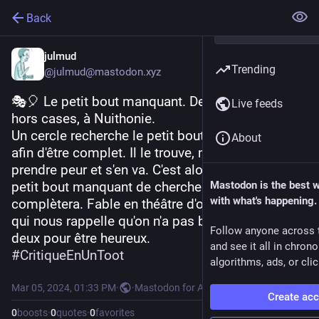
Back
julmud
Trending
@julmud@mastodon.xyz
🎭🎈 Le petit bout manquant. Des productions 
Live feeds
hors cases, à Nuithonie.
Un cercle recherche le petit bout qui lui manque 
About
afin d'être complet. Il le trouve, mais finit par 
prendre peur et s'en va. C'est alors au tour du 
petit bout manquant de chercher ce qui le 
Mastodon is the best 
with what's happening.
complètera. Fable en théâtre d'objets et musique 
qui nous rappelle qu'on n'a pas besoin d'être à 
Follow anyone across 
deux pour être heureux.
and see it all in chron
#
CritiqueEnUnToot
algorithms, ads, or clic
Mar 05, 2024, 01:33 PM
·
·
Mastodon for Android
Create ac
0
boosts
·
0
quotes
·
0
favorites