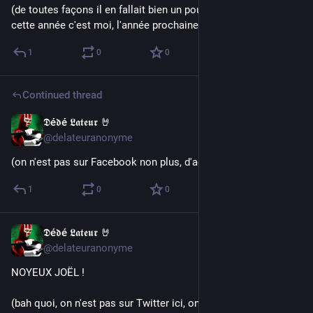
(de toutes façons il en fallait bien un pour la faire, donc voilà, 
cette année c'est moi, l'année prochaine ce sera ton tour !)
1
0
0
Continued thread
𝕯é𝖉é 𝕷𝖆𝖙𝖊𝖚𝖗 🤘
Dec 25, 2022
@delateuranonyme
(on n'est pas sur Facebook non plus, d'accord, mais bon)
1
0
0
𝕯é𝖉é 𝕷𝖆𝖙𝖊𝖚𝖗 🤘
Dec 25, 2022
@delateuranonyme
NOYEUX JOËL !
(bah quoi, on n'est pas sur Twitter ici, on a le droit)