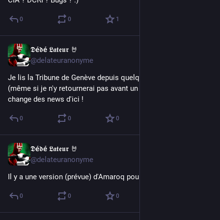
0
0
1
𝕯é𝖉é 𝕷𝖆𝖙𝖊𝖚𝖗 🤘
May 4, 2017
@delateuranonyme
Je lis la Tribune de Genève depuis quelques jours, ça détend 
(même si je n'y retournerai pas avant un bon moment), ça 
change des news d'ici !
0
0
0
𝕯é𝖉é 𝕷𝖆𝖙𝖊𝖚𝖗 🤘
May 3, 2017
@delateuranonyme
Il y a une version (prévue) d'Amaroq pour iPad ?
0
0
0