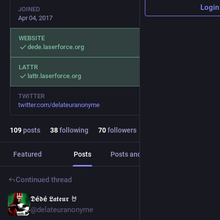
Login
JOINED
Apr 04, 2017
WEBSITE
dede.laserforce.org
LATTR
lattr.laserforce.org
TWITTER
twitter.com/delateuranonyme
109
posts
38
following
70
followers
Featured
Posts
Posts and replies
Media
Continued thread
𝕯é𝖉é 𝕷𝖆𝖙𝖊𝖚𝖗 🤘
Dec 25, 2022
@delateuranonyme