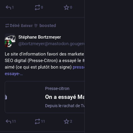
1
0
0
𝕯é𝖉é 𝕷𝖆𝖙𝖊𝖚𝖗 🤘
boosted
Stéphane Bortzmeyer
Nov 19, 2022
@bortzmeyer@mastodon.gougere.fr
Le site d'information favori des marketeux technophiles du 
SEO digital (Presse-Citron) a essayé le 
#
fédivers
 et n'a pas 
aimé (ce qui est plutôt bon signe) 
presse-citron.net/on-a-
essaye-
Presse-citron
On a essayé Mastodon pendant deux semaines (on est heureux d’arrêter)
Depuis le rachat de Twitter par Elon Musk, une partie des déçus de l’oiseau bleu ont migré vers Mastodon, une application souvent présentée comme la meilleure alternative. Nous avons essayé Mastodon pendant deux semaines. Il était temps que ça s’arrête.
11
11
2