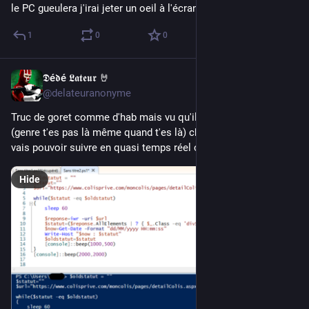
le PC gueulera j'irai jeter un oeil à l'écran ! ^^
1
0
0
𝕯é𝖉é 𝕷𝖆𝖙𝖊𝖚𝖗 🤘
Nov 19, 2022
@delateuranonyme
Truc de goret comme d'hab mais vu qu'ils sont farceurs 
(genre t'es pas là même quand t'es là) chez CP, au moins je 
vais pouvoir suivre en quasi temps réel ce qui se passe...
Hide