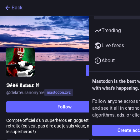
Back
Trending
Live feeds
About
Follow
Mastodon is the best 
𝕯é𝖉é 𝕷𝖆𝖙𝖊𝖚𝖗 🤘
with what's happening.
@
delateuranonyme
mastodon.xyz
Follow anyone across 
Follow
and see it all in chron
algorithms, ads, or clic
Compte officiel d'un superhéros en goguette, mais surtout à la
retraite (ça veut pas dire que je suis vieux, mais que je ne fais plus
Create ac
le superhéros !)