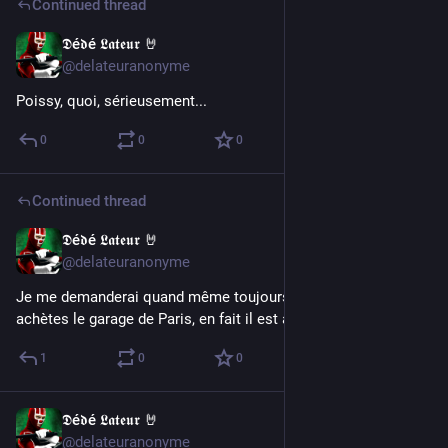
Continued thread
𝕯é𝖉é 𝕷𝖆𝖙𝖊𝖚𝖗 🤘
Nov 12, 2022
@delateuranonyme
Poissy, quoi, sérieusement...
0
0
0
Continued thread
𝕯é𝖉é 𝕷𝖆𝖙𝖊𝖚𝖗 🤘
Nov 12, 2022
@delateuranonyme
Je me demanderai quand même toujours pourquoi, quand tu 
achètes le garage de Paris, en fait il est à Poissy... 🤔
1
0
0
𝕯é𝖉é 𝕷𝖆𝖙𝖊𝖚𝖗 🤘
Nov 12, 2022
@delateuranonyme