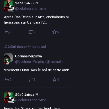
𝕯é𝖉é 𝕷𝖆𝖙𝖊𝖚𝖗 🤘
May 2, 2017
@delateuranonyme
Après Das Reich sur Arte, enchaînons sur un doc sur les 
hérissons sur UshuaïaTV...
0
0
0
𝕯é𝖉é 𝕷𝖆𝖙𝖊𝖚𝖗 🤘
boosted
CorinnePerpinya
May 2, 2017
@Corinne_Perpinya@mamot.fr
Vivement Lundi. Ras le bol de cette ambiance pourrie.
0
2
0
𝕯é𝖉é 𝕷𝖆𝖙𝖊𝖚𝖗 🤘
Apr 28, 2017
@delateuranonyme
Envie d'un Shaun of the Dead, tiens