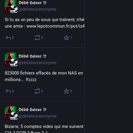
𝕯é𝖉é 𝕷𝖆𝖙𝖊𝖚𝖗 🤘
May 10, 2017
@delateuranonyme
Si tu as un peu de sous qui traînent, n'hésite pas, c'est pour 
une amie : www.lepotcommun.fr/pot/iz4ufgpn
0
3
1
𝕯é𝖉é 𝕷𝖆𝖙𝖊𝖚𝖗 🤘
May 8, 2017
@delateuranonyme
823000 fichiers effacés de mon NAS en 3h23... Il y en 2,1 
millions... 
#
zzzz
0
0
0
𝕯é𝖉é 𝕷𝖆𝖙𝖊𝖚𝖗 🤘
May 8, 2017
@delateuranonyme
Bizarre, 5 comptes vides qui me suivent sur mastodon... FSB ? 
CIA ? DCRI ? Bugs ? :)