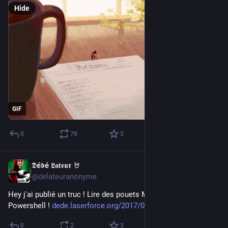
Hide
GIF
0
78
2
𝕯é𝖉é 𝕷𝖆𝖙𝖊𝖚𝖗 🤘
Apr 22, 2017
@delateuranonyme
Hey j'ai publié un truc ! Lire des pouets Mastodon en 
Powershell ! 
dede.laserforce.org/2017/04/22
0
2
3