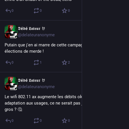
0
0
0
𝕯é𝖉é 𝕷𝖆𝖙𝖊𝖚𝖗 🤘
Apr 28, 2017
@delateuranonyme
Putain que j'en ai marre de cette campagne et de ces 
élections de merde !
0
1
2
𝕯é𝖉é 𝕷𝖆𝖙𝖊𝖚𝖗 🤘
Apr 28, 2017
@delateuranonyme
Le wifi 802.11 ax augmente les débits ok, mais cette 
adaptation aux usages, ce ne serait pas juste de la QoS en 
gros ? 🤔
0
0
0