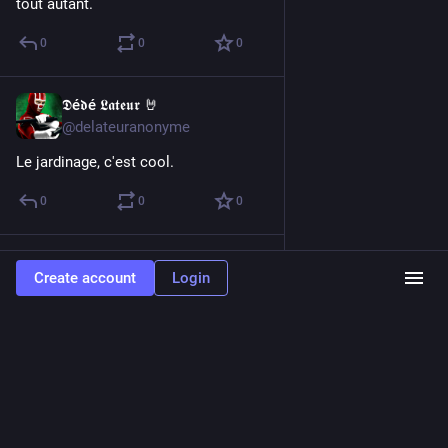
tout autant.
0
0
0
𝕯é𝖉é 𝕷𝖆𝖙𝖊𝖚𝖗 🤘
Apr 21, 2017
@delateuranonyme
Le jardinage, c'est cool.
0
0
0
𝕯é𝖉é 𝕷𝖆𝖙𝖊𝖚𝖗 🤘
Apr 4, 2017
Create account
Login
@delateuranonyme
@
pourrito
 ah bah t'es là toi ! :D
0
0
0
𝕯é𝖉é 𝕷𝖆𝖙𝖊𝖚𝖗 🤘
<p>Bon, le devoir m&#39;appelle mais ça a l&#39;air sympa ici !
I&#39;ll be back :)</p>