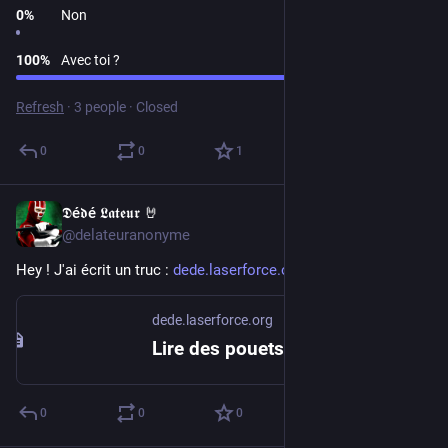
0
%
Non
100
%
Avec toi ?
Refresh
·
3 people
·
Closed
0
0
1
𝕯é𝖉é 𝕷𝖆𝖙𝖊𝖚𝖗 🤘
Nov 4, 2022
@delateuranonyme
Hey ! J'ai écrit un truc : 
dede.laserforce.org/2022/11/04
dede.laserforce.org
Lire des pouets Mastodon en Powershell ! (REDUX 2.0 REMASTERED 5 YEARS ANNIVERSARY ou presque) – Dédé Lateur's dark corner of the far side of nowhere
0
0
0