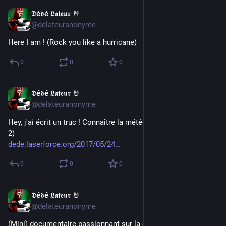
𝕯é𝖉é 𝕷𝖆𝖙𝖊𝖚𝖗 🤘
Nov 4, 2022
@delateuranonyme
Here I am ! (Rock you like a hurricane)
0
0
0
𝕯é𝖉é 𝕷𝖆𝖙𝖊𝖚𝖗 🤘
May 24, 2017
@delateuranonyme
Hey, j'ai écrit un truc ! Connaître la météo en Powershell (part 
2)
dede.laserforce.org/2017/05/24
0
0
0
𝕯é𝖉é 𝕷𝖆𝖙𝖊𝖚𝖗 🤘
May 23, 2017
@delateuranonyme
(Mini) documentaire passionnant sur la chasse de l'éclipse de 