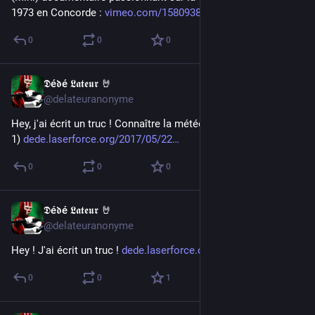
1973 en Concorde : 
vimeo.com/158093891
0
0
0
𝕯é𝖉é 𝕷𝖆𝖙𝖊𝖚𝖗 🤘
May 22, 2017
@delateuranonyme
Hey, j'ai écrit un truc ! Connaître la météo en Powershell (part 
1) 
dede.laserforce.org/2017/05/22
0
0
0
𝕯é𝖉é 𝕷𝖆𝖙𝖊𝖚𝖗 🤘
May 21, 2017
@delateuranonyme
Hey ! J'ai écrit un truc ! 
dede.laserforce.org/2017/05/21
0
0
1