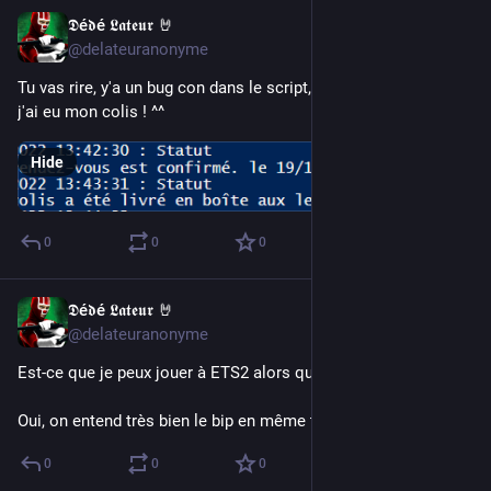
𝕯é𝖉é 𝕷𝖆𝖙𝖊𝖚𝖗 🤘
Nov 19, 2022
@delateuranonyme
Tu vas rire, y'a un bug con dans le script, mais bon, m'en fous 
j'ai eu mon colis ! ^^
Hide
0
0
0
𝕯é𝖉é 𝕷𝖆𝖙𝖊𝖚𝖗 🤘
Nov 19, 2022
@delateuranonyme
Est-ce que je peux jouer à ETS2 alors que ce script tourne ?
Oui, on entend très bien le bip en même temps qu'on roule !
0
0
0