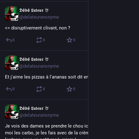
𝕯é𝖉é 𝕷𝖆𝖙𝖊𝖚𝖗 🤘
Apr 28, 2017
@delateuranonyme
<= disruptivement clivant, non ?
0
0
0
𝕯é𝖉é 𝕷𝖆𝖙𝖊𝖚𝖗 🤘
Apr 28, 2017
@delateuranonyme
Et j'aime les pizzas à l'ananas soit dit en passant... :]
0
0
0
𝕯é𝖉é 𝕷𝖆𝖙𝖊𝖚𝖗 🤘
Apr 28, 2017
@delateuranonyme
Je vois des dames se prendre le chou ici pour une recette... 
moi les carbo, je les fais avec de la crème fraîche et des 