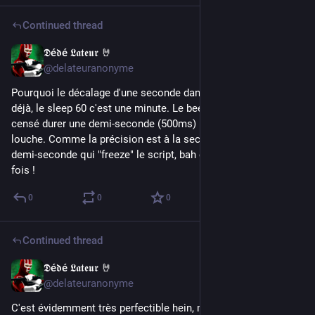
Continued thread
𝕯é𝖉é 𝕷𝖆𝖙𝖊𝖚𝖗 🤘
Nov 19, 2022
@delateuranonyme
Pourquoi le décalage d'une seconde dans la sortie ? Facile : 
déjà, le sleep 60 c'est une minute. Le beep(1000,500) est 
censé durer une demi-seconde (500ms) mais un peu à la 
louche. Comme la précision est à la seconde, avec cette 
demi-seconde qui "freeze" le script, bah ça décale à chaque 
fois !
0
0
0
Continued thread
𝕯é𝖉é 𝕷𝖆𝖙𝖊𝖚𝖗 🤘
Nov 19, 2022
@delateuranonyme
C'est évidemment très perfectible hein, mais au moins quand 