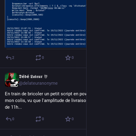
2
0
0
𝕯é𝖉é 𝕷𝖆𝖙𝖊𝖚𝖗 🤘
Nov 19, 2022
@delateuranonyme
En train de bricoler un petit script en powershell pour suivre 
mon colis, vu que l'amplitude de livraison chez Colis Privé est 
de 11h...
0
0
0