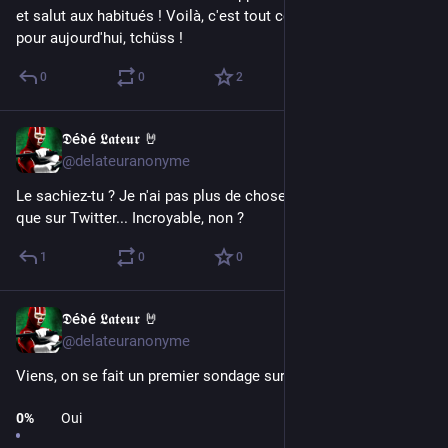
et salut aux habitués ! Voilà, c'est tout ce que j'avais à dire 
pour aujourd'hui, tchüss !
0
0
2
𝕯é𝖉é 𝕷𝖆𝖙𝖊𝖚𝖗 🤘
Nov 7, 2022
@delateuranonyme
Le sachiez-tu ? Je n'ai pas plus de choses à dire sur Mastodon 
que sur Twitter... Incroyable, non ?
1
0
0
𝕯é𝖉é 𝕷𝖆𝖙𝖊𝖚𝖗 🤘
Nov 7, 2022
@delateuranonyme
Viens, on se fait un premier sondage sur Mastodon
0
%
Oui