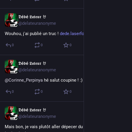
𝕯é𝖉é 𝕷𝖆𝖙𝖊𝖚𝖗 🤘
Apr 22, 2017
@delateuranonyme
Wouhou, j'ai publié un truc ! 
dede.laserforce.org/2017/04/22
0
0
0
𝕯é𝖉é 𝕷𝖆𝖙𝖊𝖚𝖗 🤘
Apr 21, 2017
@delateuranonyme
@
Corinne_Perpinya
 hé salut coupine ! :)
0
0
0
𝕯é𝖉é 𝕷𝖆𝖙𝖊𝖚𝖗 🤘
Apr 21, 2017
@delateuranonyme
Mais bon, je vais plutôt aller dépecer du zombie, ça détend 