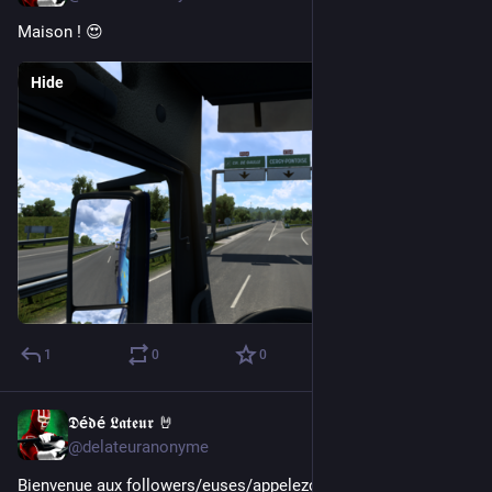
Maison ! 😍
Hide
1
0
0
𝕯é𝖉é 𝕷𝖆𝖙𝖊𝖚𝖗 🤘
Nov 9, 2022
@delateuranonyme
Bienvenue aux followers/euses/appelezçacommevousvoulez 