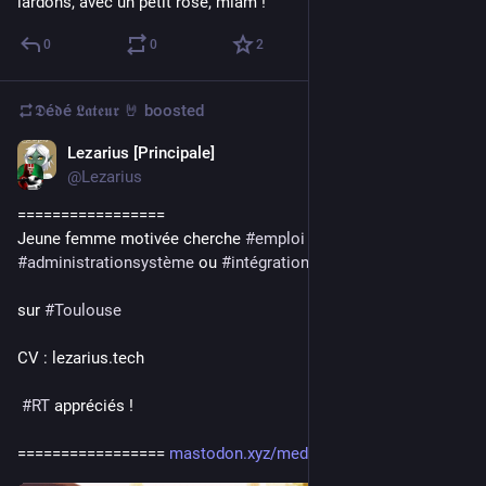
lardons, avec un petit rosé, miam !
0
0
2
𝕯é𝖉é 𝕷𝖆𝖙𝖊𝖚𝖗 🤘
boosted
Lezarius [Principale]
Apr 28, 2017
@Lezarius
=================
Jeune femme motivée cherche 
#
emploi
#
administrationsystème
 ou 
#
intégrationweb
sur 
#
Toulouse
CV : lezarius.tech
#
RT
 appréciés !
================= 
mastodon.xyz/media/GXS0GqdxRMX