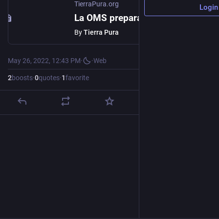
TierraPura.org
Login
La OMS prepara un “Tratado Global de Pandemias” siguiendo la recomendación de Bill Gates | TierraPura.org
By
Tierra Pura
May 26, 2022, 12:43 PM
·
·
Web
2
boosts
·
0
quotes
·
1
favorite