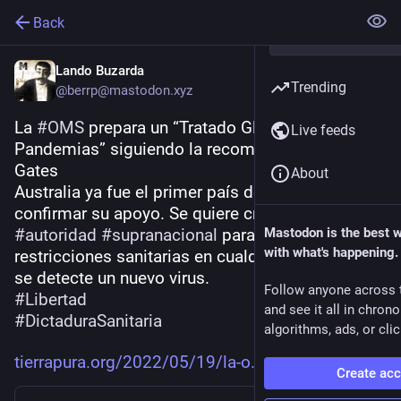
Back
Lando Buzarda
Trending
@berrp@mastodon.xyz
La 
#
OMS
 prepara un “Tratado Global de 
Live feeds
Pandemias” siguiendo la recomendación de Bill 
Gates
About
Australia ya fue el primer país del mundo en 
confirmar su apoyo. Se quiere crear un grupo con 
#
autoridad
#
supranacional
 para 
#
Mastodon is the best 
imponer
with what's happening.
restricciones sanitarias en cualquier país donde 
se detecte un nuevo virus.
Follow anyone across 
#
Libertad
and see it all in chron
#
DictaduraSanitaria
algorithms, ads, or clic
tierrapura.org/2022/05/19/la-o
Create ac