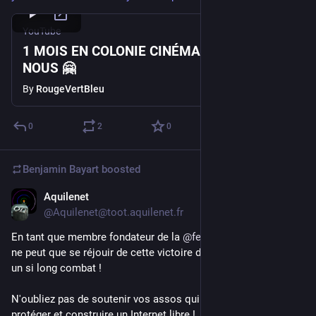
YouTube
1 MOIS EN COLONIE CINÉMA ? REJOINS-
NOUS 🤗
By
RougeVertBleu
0
2
0
Benjamin Bayart
boosted
Aquilenet
Apr 30
@Aquilenet@toot.aquilenet.fr
En tant que membre fondateur de la 
@
federationfdn
, Aquilenet 
ne peut que se réjouir de cette victoire dûrement acquise par 
un si long combat ! 
N'oubliez pas de soutenir vos assos qui œuvrent pour 
protéger et construire un Internet libre !