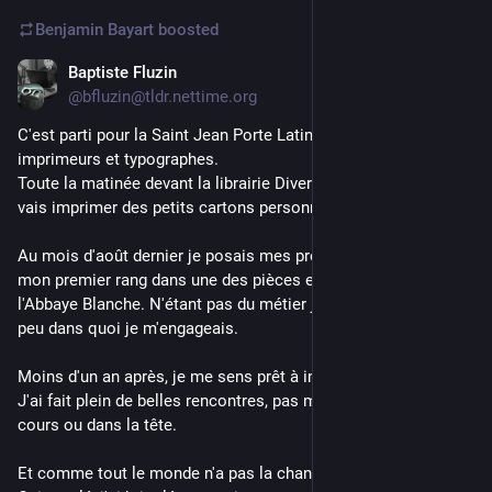
Benjamin Bayart
boosted
Baptiste Fluzin
May 6
@bfluzin@tldr.nettime.org
C'est parti pour la Saint Jean Porte Latine, ou fête des 
imprimeurs et typographes.
Toute la matinée devant la librairie Divergences à Quimperlé je 
vais imprimer des petits cartons personnalisés.
Au mois d'août dernier je posais mes premières machines et 
mon premier rang dans une des pièces en rez de jardin de 
l'Abbaye Blanche. N'étant pas du métier je me demandais un 
peu dans quoi je m'engageais.
Moins d'un an après, je me sens prêt à imprimer, c'est fou !
J'ai fait plein de belles rencontres, pas mal de projets en 
cours ou dans la tête.
Et comme tout le monde n'a pas la chance d'habiter à 