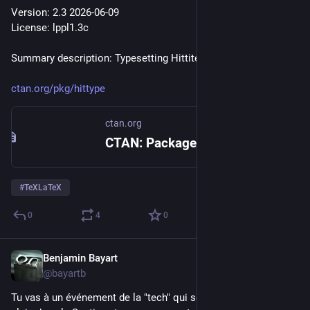
Version: 2.3 2026-06-09
License: lppl1.3c
Summary description: Typesetting Hittite cuneiform
ctan.org/pkg/hittype
ctan.org
CTAN: Package HitType
#
TeXLaTeX
0
4
0
Benjamin Bayart
Jun 11
@bayartb
Tu vas à un événement de la "tech" qui se prend au sérieux, en 