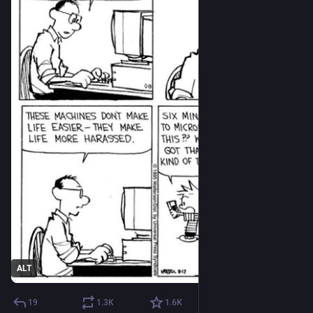
ALT
19
1.3
K
1.6
K