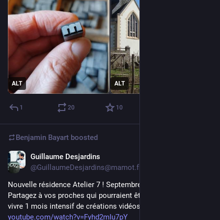
ALT
ALT
1
20
10
Benjamin Bayart
boosted
Guillaume Desjardins
May 4
@GuillaumeDesjardins@mamot.fr
Nouvelle résidence Atelier 7 ! Septembre 2026
Partagez à vos proches qui pourraient être intéressées de 
vivre 1 mois intensif de créations vidéos et de rencontres !
youtube.com/watch?v=Fyhd2mIu7pY