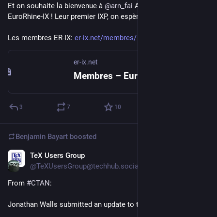
Et on souhaite la bienvenue à 
@
arn_fai
 AS60630 chez 
EuroRhine-IX ! Leur premier IXP, on espère, d'une longue liste ! 
Les membres ER-IX: 
er-ix.net/membres/
er-ix.net
Membres – EuroRhine-IX
3
7
10
Benjamin Bayart
boosted
TeX Users Group
Jun 11
@TeXUsersGroup@techhub.social
From 
#
CTAN
:
Jonathan Walls submitted an update to the hittype package.