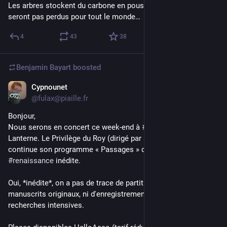
Les arbres stockent du carbone en poussant, et les fruits ne 
seront pas perdus pour tout le monde…
4
43
38
Benjamin Bayart
boosted
Cypnounet
Jul 2
*
@fulax@piaille.fr
Bonjour,
Nous serons en concert ce week-end à 
#
Lyon
 au Temple 
Lanterne. Le Privilège du Roy (dirigé par 
@
matthieubourlon
) 
continue son programme « Passages » de 
#
musique
 vocale 
#
renaissance
 inédite.
Oui, *inédite*, on a pas de trace de partitions autre que les 
manuscrits originaux, ni d'enregistrements, malgré nos 
recherches intensives.