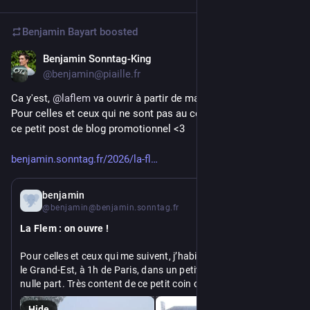
Benjamin Bayart
boosted
Benjamin Sonntag-King
Apr 12
@benjamin@piaille.fr
Ca y'est, 
@
laflem
 va ouvrir à partir de mai prochain \o/ 
Pour celles et ceux qui ne sont pas au courant, j'en parle dans 
ce petit post de blog promotionnel <3
benjamin.sonntag.fr/2026/la-fl
Apr 12
*
benjamin
@benjamin@benjamin.sonntag.fr
La Flem : on ouvre !
Pour celles et ceux qui me suivent, j’habite depuis 2019 dans 
le Grand-Est, à 1h de Paris, dans un petit village au milieu de 
nulle part. Très content de ce petit coin de paradis naturel, 
avec son jardin, sa rivière et ses petits coins de forêt, nous 
Hide