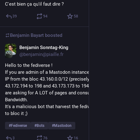
C'est bien ça qu'il faut dire ?
39
94
58
Benjamin Bayart
boosted
Benjamin Sonntag-King
Jul 14
@benjamin@piaille.fr
Hello to the fediverse ! 
If you are admin of a Mastodon instance, you should check if 
IP from the bloc 43.160.0.0/12 (precisely IPs in the ranges  
43.172.194 to 198 and 43.173.173 to 194) 
are asking for A LOT of pages and consuming a lot of CPU / 
Bandwidth.
It's a malicious bot that harvest the fediverse by tags, feel free 
to bloc it ;) 
#
Fediverse
#
Bots
#
Mastodon
3
76
16