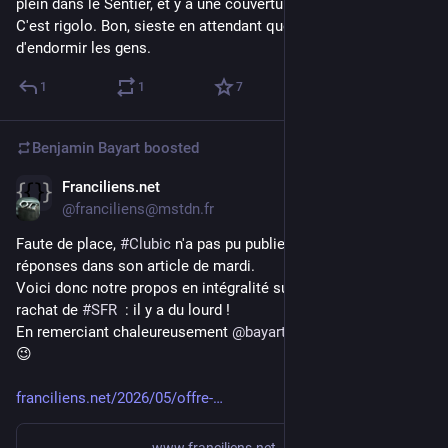
plein dans le Sentier, et y a une couverture réseau en edge. 
C'est rigolo. Bon, sieste en attendant que ce soit mon tour 
d'endormir les gens.
1
1
7
Benjamin Bayart
boosted
Franciliens.net
May 22
@franciliens@mstdn.fr
Faute de place, 
#
Clubic
 n'a pas pu publier en intégralité nos 
réponses dans son article de mardi.
Voici donc notre propos en intégralité sur notre offre de 
rachat de 
#
SFR
  : il y a du lourd !
En remerciant chaleureusement 
@
bayartb
 de sa contribution 
😉 
franciliens.net/2026/05/offre-