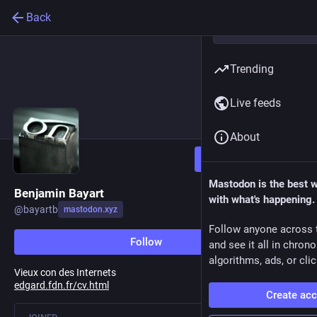
Back
Trending
Live feeds
About
Follow
Mastodon is the best 
Benjamin Bayart
with what's happening.
@
bayartb
mastodon.xyz
Follow anyone across 
Follow
and see it all in chron
algorithms, ads, or clic
Vieux con des Internets
edgard.fdn.fr/cv.html
Create ac