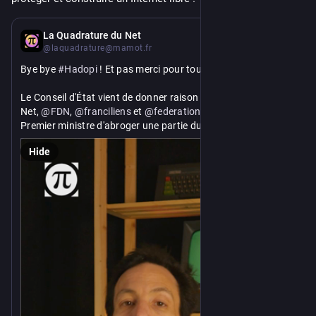
Apr 30
La Quadrature du Net
@laquadrature@mamot.fr
Bye bye 
#
Hadopi
 ! Et pas merci pour toutes ces années !
Le Conseil d'État vient de donner raison à La Quadrature du 
Net, 
@
FDN
, 
@
franciliens
 et 
@
federationfdn
. Il a enjoint au 
Premier ministre d'abroger une partie du décret central de la 
Hadopi. 🥳
Hide
https://www.
dopi-2009-2026/
laquadrature.net/2026/04/30/ha