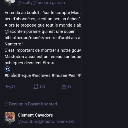
@ezelty@fandom.garden
Entendu au boulot : "sur le compte Mastodon on a vraiment 
peu d'abonné·es, c'est un peu un échec"
Alors je propose que tout le monde s'abonne à 
@
lacontemporaine
 qui est une super 
bibliothèque/musée/centre d'archives à l'université Paris 
Nanterre !
C'est important de montrer à notre gouvernance que 
Mastodon aussi est un réseau sur lequel les institutions 
publiques devraient être ✊
#
bibliotheque
#
archives
#
musee
#
esr
#
histoire
27
308
86
Benjamin Bayart
boosted
Clement Cavadore
Jun 15
@acontios@masto.hivane.net