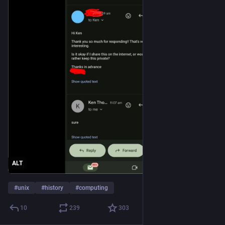
ALT
#
unix
#
history
#
computing
10
239
303