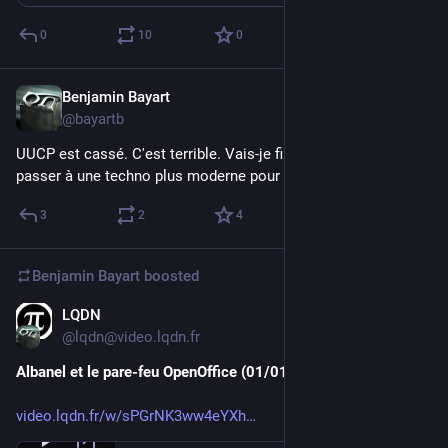
0
10
0
Benjamin Bayart
Apr 23
@bayartb
UUCP est cassé. C'est terrible. Vais-je finir par être obligé de 
passer à une techno plus moderne pour recevoir mon mail ?
3
2
4
Benjamin Bayart
boosted
LQDN
Apr 22
*
@lqdn@video.lqdn.fr
Albanel et le pare-feu OpenOffice (01/01/2009)
video.lqdn.fr/w/sPGrNK3ww4eYXh