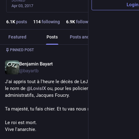
JOINED
Login
Apr 03, 2017
6.1
K
posts
114
following
6.9
K
followers
Featured
Posts
Posts and replies
Media
PINNED POST
Benjamin Bayart
Sep 2, 2025
@bayartb
J'ai appris tout à l'heure le décès de LeJax, aussi connu sous 
le nom de 
@
LovisIX
 ou, pour les policiers et autres 
administratifs, Jacques Foucry.
Ta majesté, tu fais chier. Et tu vas nous manquer.
Le roi est mort.
Vive l'anarchie.