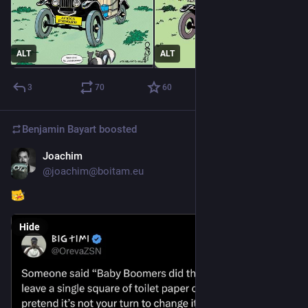
ALT
ALT
3
70
60
Benjamin Bayart
boosted
Joachim
May 12
@joachim@boitam.eu
Hide