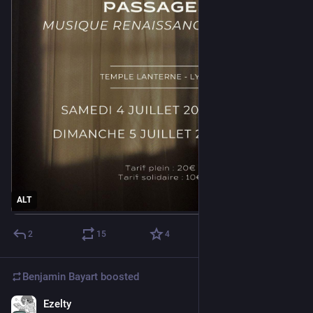
ALT
2
15
4
Benjamin Bayart
boosted
Ezelty
Jun 26