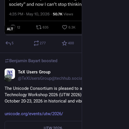
ALT
5
277
400
Benjamin Bayart
boosted
TeX Users Group
May 9
@TeXUsersGroup@techhub.social
The Unicode Consortium is pleased to announce Unicode 
Technology Workshop 2026 (UTW 2026) will take place from 
October 20-23, 2026 in historical and vibrant Nancy, France.
unicode.org/events/utw/2026/
UTW 2026