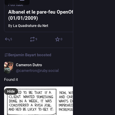
PeerTube
Albanel et le pare-feu OpenOffice
(01/01/2009)
By
La Quadrature du Net
5
9
0
Benjamin Bayart
boosted
Cameron Dutro
Apr 20
@camertron@ruby.social
Found it
Hide