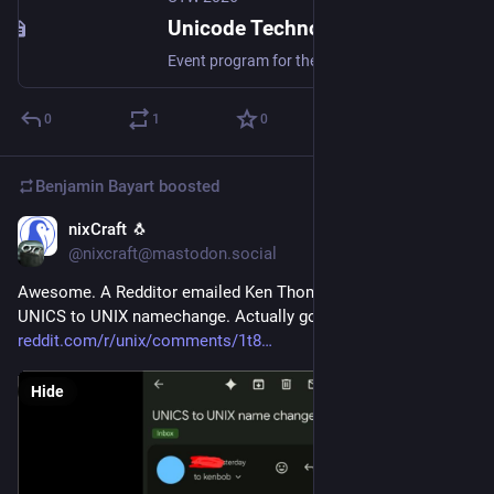
Unicode Technology Workshop 2026 – Unicode in the World
Event program for the Unicode Technology Workshop 2026, Oct. 20-23, hosted at Atelier National de Recherche Typographique (ANRT)
0
1
0
Benjamin Bayart
boosted
nixCraft 🐧
May 9
@nixcraft@mastodon.social
Awesome. A Redditor emailed Ken Thompson about the 
UNICS to UNIX namechange. Actually got a reply 
reddit.com/r/unix/comments/1t8
Hide