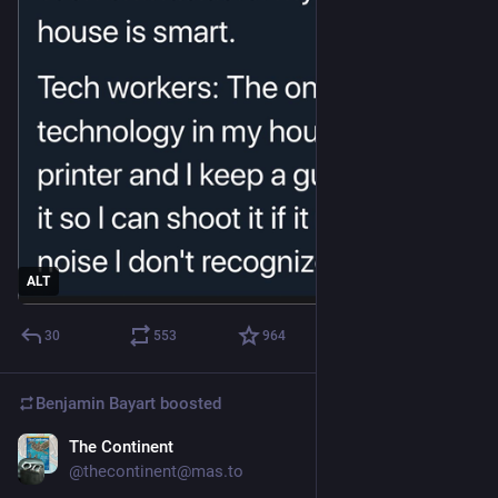
ALT
30
553
964
Benjamin Bayart
boosted
The Continent
May 15
@thecontinent@mas.to