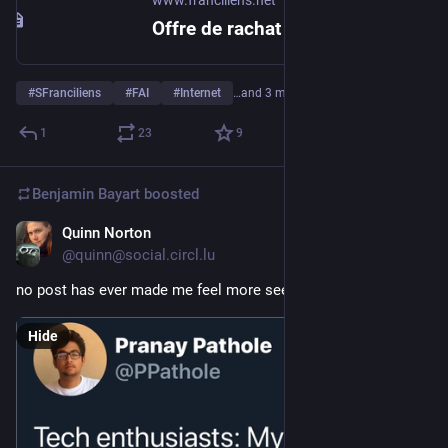
www.franciliens.net
Offre de rachat de SFR par Franciliens.net – Les questions de Clubic – Franciliens.net
#
SFranciliens
#
FAI
#
Internet
…and 3 more
1
23
9
Benjamin Bayart
boosted
Quinn Norton
May 16
@quinn@social.circl.lu
no post has ever made me feel more seen than this one.
Hide