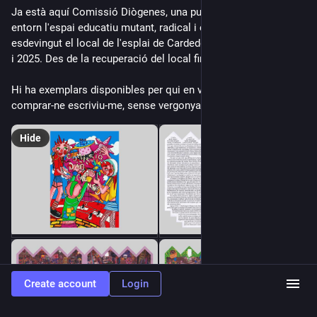
Ja està aquí Comissió Diògenes, una publicació fanzinera 
entorn l'espai educatiu mutant, radical i contracultural que ha 
esdevingut el local de l'esplai de Cardedeu entre els anys 2022 
i 2025. Des de la recuperació del local fins a l'actualitat.
Hi ha exemplars disponibles per qui en vulgui. Si voleu 
comprar-ne escriviu-me, sense vergonya a poljl@proton.me
Hide
Create account
Login