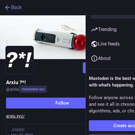
Back
Trending
Live feeds
About
Follow
Mastodon is the best 
Arxiu ?*!
with what's happening.
@
arxiu
mastodon.xyz
Follow anyone across 
Follow
and see it all in chron
algorithms, ads, or clic
arxiu.xyz/
Create ac
JOINED