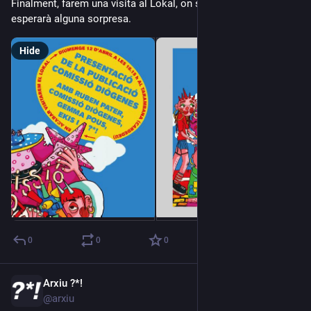
Finalment, farem una visita al Lokal, on segurament ens 
esperarà alguna sorpresa.
Hide
0
0
0
Arxiu ?*!
Feb 23
*
@arxiu