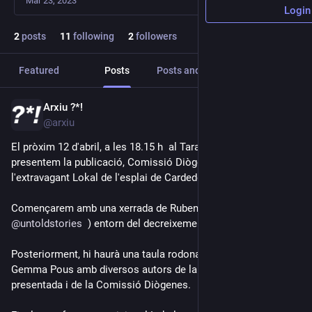
Mar 23, 2023
Login
2
posts
11
following
2
followers
Featured
Posts
Posts and replies
Media
Arxiu ?*!
Apr 2
@arxiu
El pròxim 12 d'abril, a les 18.15 h  al Tarambana (Cardedeu), 
presentem la publicació, Comissió Diògenes, que tracta sobre 
l'extravagant Lokal de l'esplai de Cardedeu. 
Començarem amb una xerrada de Ruben Pater ( 
@
untoldstories
  ) entorn del decreixement.
Posteriorment, hi haurà una taula rodona moderada per la 
Gemma Pous amb diversos autors de la publicació 
presentada i de la Comissió Diògenes.