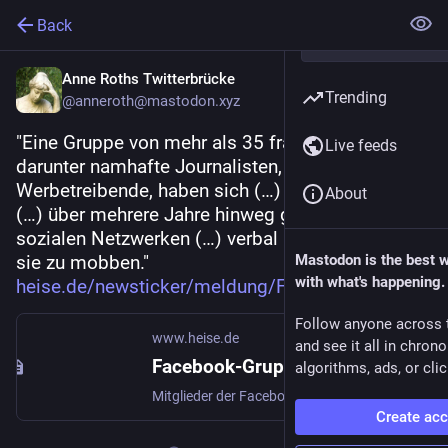
Back
Anne Roths Twitterbrücke
Trending
@anneroth@mastodon.xyz
"Eine Gruppe von mehr als 35 franz. Männern, 
Live feeds
darunter namhafte Journalisten, PR-Berater und 
Werbetreibende, haben sich (…) organisiert und 
About
(…) über mehrere Jahre hinweg gezielt Frauen in 
sozialen Netzwerken (…) verbal angegangen, um 
sie zu mobben."
Mastodon is the best 
with what's happening.
heise.de/newsticker/meldung/Fa
Follow anyone across 
www.heise.de
and see it all in chron
Facebook-Gruppe La Ligue du LOL: Frauenhasser verabredeten sich zum Cybermobbing
algorithms, ads, or clic
Mitglieder der Facebook-Gruppe La Ligue du LOL gingen jahrelang gezielt im Netz gegen Frauen vor. Dabei nutzen sie die Gruppe, um ihre Angriffe zu koordinieren.
Create ac