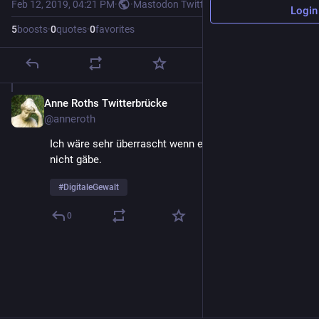
Feb 12, 2019, 04:21 PM
·
·
Mastodon Twitter Crossposter
Login
5
boosts
·
0
quotes
·
0
favorites
Anne Roths Twitterbrücke
Feb 12, 2019
@anneroth
Ich wäre sehr überrascht wenn es das in Deutschland 
nicht gäbe.
#
DigitaleGewalt
0