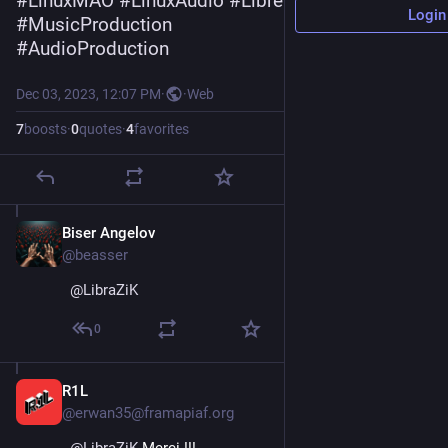
#
LinuxMAO
#
LinuxAudio
#
LibreMusicProduction
Login
#
MusicProduction
#
AudioProduction
Dec 03, 2023, 12:07 PM
·
·
Web
7
boosts
·
0
quotes
·
4
favorites
Biser Angelov
Dec 3, 2023
@beasser
@
LibraZiK
0
R1L
Dec 3, 2023
@erwan35@framapiaf.org