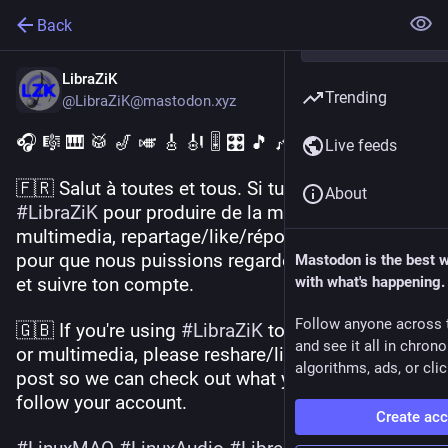
Back
LibraZiK
Trending
@LibraZiK@mastodon.xyz
🎧 🎼 🎹 🥁 🎷 🎺 🎸 🎻 🎚 🎛 🎵 🎶 
Live feeds
🇫🇷 Salut à toutes et tous. Si tu utilises 
About
#
LibraZiK
 pour produire de la musique ou du 
multimedia, repartage/like/répond-à ce message 
pour que nous puissions regarder ce que tu fais 
Mastodon is the best 
et suivre ton compte.
with what's happening.
Follow anyone across 
🇬🇧 If you're using 
#
LibraZiK
 to produce music 
and see it all in chron
or multimedia, please reshare/like/reply to this 
algorithms, ads, or clic
post so we can check out what you're up to and 
follow your account.
Create ac