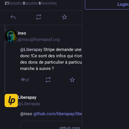
21
boosts
·
0
quotes
·
6
favorites
Login
inso
Aug 10, 2018
@inso@framapiaf.org
@
Liberapay
 Stripe demande une palanquée d'info dis 
donc !Ce sont des infos qui n'ont pas l'air adaptées à 
des dons de particulier à particulier... Quelle est la 
marche à suivre ?
0
Liberapay
Aug 10, 2018
@Liberapay
@
inso
github.com/liberapay/liberapay
github.com