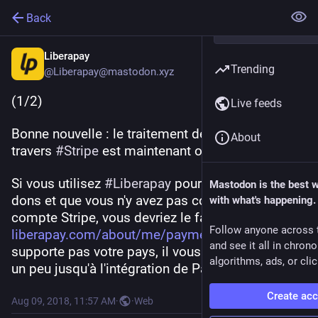
Back
Liberapay
Trending
@Liberapay@mastodon.xyz
(1/2)
Live feeds
Bonne nouvelle : le traitement des paiements à 
About
travers 
#
Stripe
 est maintenant opérationnel !
Si vous utilisez 
#
Liberapay
 pour recevoir des 
Mastodon is the best 
dons et que vous n'y avez pas connecté un 
with what's happening.
compte Stripe, vous devriez le faire : 
Follow anyone across 
liberapay.com/about/me/payment/
 (Si Stripe ne 
and see it all in chron
supporte pas votre pays, il vous faudra attendre 
algorithms, ads, or clic
un peu jusqu'à l'intégration de PayPal, navré.)
Create ac
Aug 09, 2018, 11:57 AM
·
·
Web